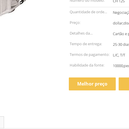
Número do modelo:
CH 125
Quantidade de ordem
Negociaç
mínima:
Preço:
dollar;di
Detalhes da
Cartão e 
embalagem:
Tempo de entrega:
25-30 dia
Termos de pagamento:
L/C, T/T
Habilidade da fonte:
10000;peç
Melhor preço