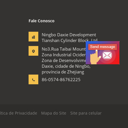
Fale Conosco
Ningbo Daxie Development
Tianshan Cylinder Block.,Ltd
No3.Rua Taibai Mountain,
Zona Industrial Ocidental,
Zona de Desenvolvimento
Daxie, cidade de Ningbo,
província de Zhejiang
86-0574-86762225
ítica de Privacidade
Mapa do Site
Site para celular