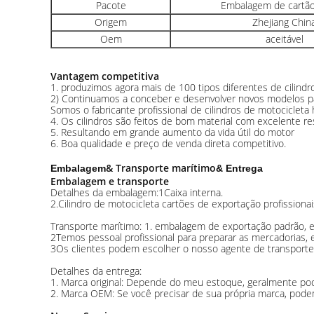
Pacote
Embalagem de cartão
Origem
Zhejiang Chin
Oem
aceitável
Vantagem competitiva
1. produzimos agora mais de 100 tipos diferentes de cilind
2) Continuamos a conceber e desenvolver novos modelos p
Somos o fabricante profissional de cilindros de motocicleta 
4. Os cilindros são feitos de bom material com excelente re
5. Resultando em grande aumento da vida útil do motor
6. Boa qualidade e preço de venda direta competitivo.
& Transporte marítimo
Embalagem
& Entrega
Embalagem e transporte
Detalhes da embalagem:1Caixa interna.
2.Cilindro de motocicleta cartões de exportação profissiona
Transporte marítimo: 1. embalagem de exportação padrão, em
2Temos pessoal profissional para preparar as mercadorias, 
3Os clientes podem escolher o nosso agente de transporte
Detalhes da entrega:
1. Marca original: Depende do meu estoque, geralmente p
2. Marca OEM: Se você precisar de sua própria marca, pode