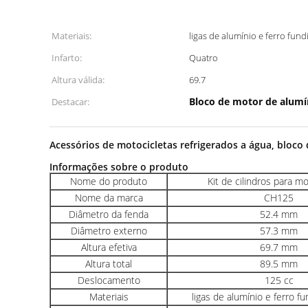
Materiais:
ligas de alumínio e ferro fun
Infarto:
Quatro
Altura válida:
69.7
Bloco de motor de alumí
Destacar:
Acessórios de motocicletas refrigerados a água, bloco
Informações sobre o produto
Nome do produto
Kit de cilindros para m
Nome da marca
CH125
Diâmetro da fenda
52.4 mm
Diâmetro externo
57.3 mm
Altura efetiva
69.7 mm
Altura total
89.5 mm
Deslocamento
125 cc
Materiais
ligas de alumínio e ferro f