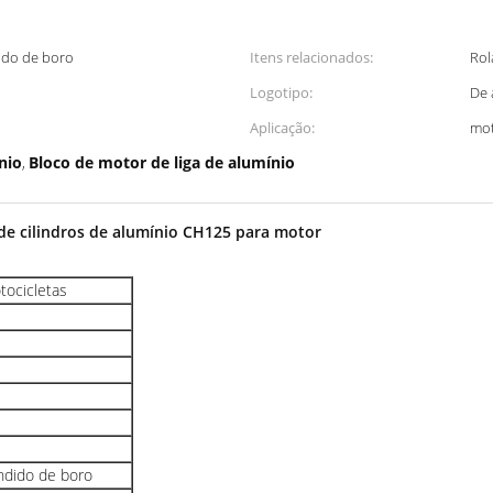
dido de boro
Itens relacionados:
Rol
Logotipo:
De 
Aplicação:
mot
nio
Bloco de motor de liga de alumínio
,
 de cilindros de alumínio CH125 para motor
otocicletas
undido de boro