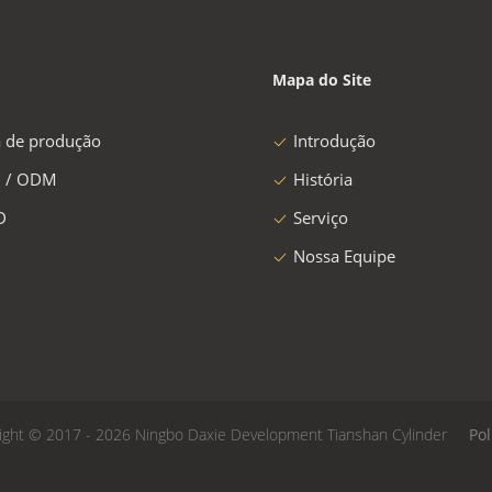
Mapa do Site
a de produção
Introdução
 / ODM
História
D
Serviço
Nossa Equipe
ight © 2017 - 2026 Ningbo Daxie Development Tianshan Cylinder
Pol