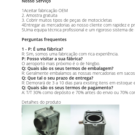
Nosso Serviço
1Aceitar fabricação OEM
2. Amostra gratuita
3. Cobrir muitos tipos de peças de motocicletas
4Entregar as mercadorias ao nosso cliente com rapidez e pr
5Uma equipa técnica profissional e um rigoroso sistema de
Perguntas frequentes
1 - P: É uma fábrica?
R: Sim, somos uma fabricação com rica experiência.
P: Posso visitar a sua fábrica?
O aeroporto mais próximo é o de Ningbo.
Q: Quais são os seus termos de embalagem?
R: Geralmente embalamos as nossas mercadorias em sacos p
Q: Que tal o seu prazo de entrega?
R: Demorará de 3 a 10 dias para exsiting itens em estoque 
Q: Quais são os seus termos de pagamento?
A: T/T 30% como depósito e 70% antes do envio ou 70% con
Detalhes do produto