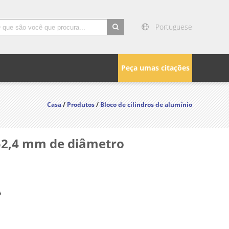
Portuguese
search
Peça umas citações
Casa
/
Produtos
/
Bloco de cilindros de alumínio
 52,4 mm de diâmetro
a