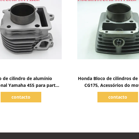
Mostrar detalhes
Mostrar detalhes
o de cilindro de alumínio
Honda Bloco de cilindros de
onal Yamaha 4S5 para partes
CG175, Acessórios do mo
de motor Moto 125cc
cilindro único de quatro
contacto
contacto