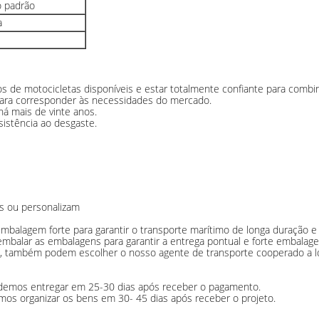
 padrão
a
ros de motocicletas disponíveis e estar totalmente confiante para comb
ara corresponder às necessidades do mercado.
há mais de vinte anos.
sistência ao desgaste.
is ou personalizam
balagem forte para garantir o transporte marítimo de longa duração e 
embalar as embalagens para garantir a entrega pontual e forte embalag
, também podem escolher o nosso agente de transporte cooperado a l
odemos entregar em 25-30 dias após receber o pagamento.
mos organizar os bens em 30- 45 dias após receber o projeto.