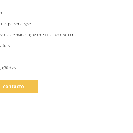
ão
scuss personally;set
palete de madeira;105cm*115cm;80--90 itens
s úteis
a;30 dias
contacto