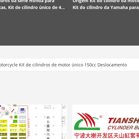
indros da série Honda para
Origem Kit do cilindro da moto
as, Kit de cilindro único de 4
Kit do cilindro da Yamaha par
ra a onda 100
Yamaha Lingying 125 Scooter
torcycle Kit de cilindros de motor único 150cc Deslocamento
ilindros de motocicletas Peças 150cc Capacidade Bajaj-EW150