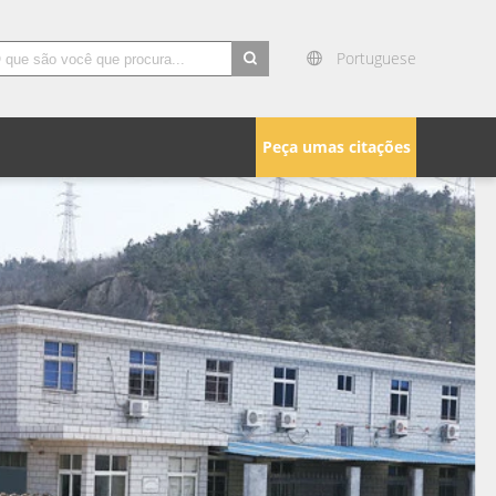
Portuguese
search
Peça umas citações