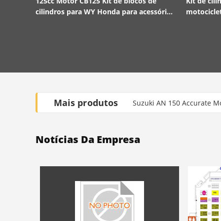
125cc Motor CB125 Kit de blocos de
Kit de cil
cilindros para WY Honda para acessórios
motociclet
de motocicleta
tempos pa
Mais produtos
Suzuki AN 150 Accurate Mo
Motor de triciclo Kit de c
Notícias Da Empresa