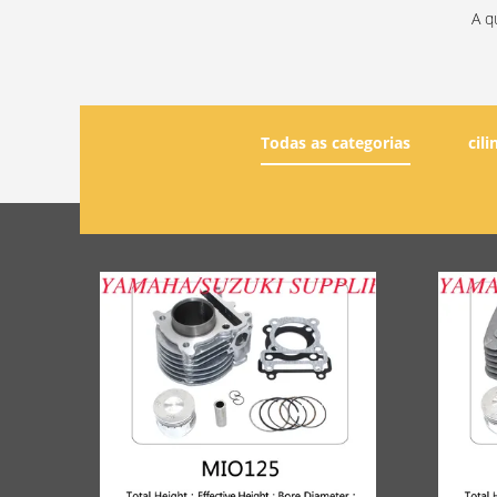
A q
Todas as categorias
cil