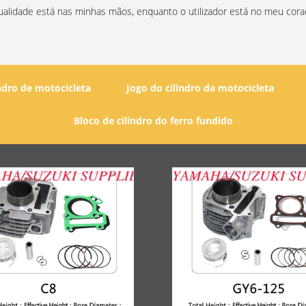
ualidade está nas minhas mãos, enquanto o utilizador está no meu cora
indro de motocicleta
Jogo do cilindro da motocicleta
Bloco de cilindro do ferro fundido