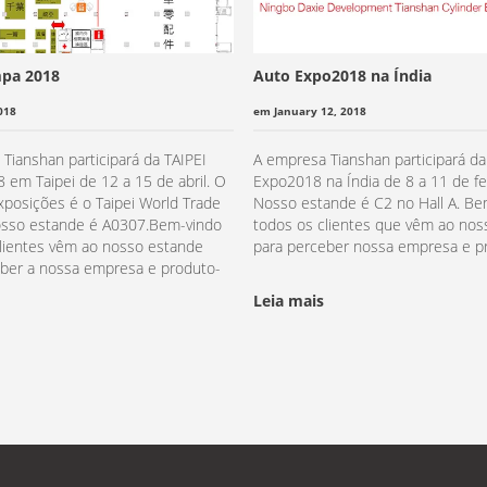
mpa 2018
Auto Expo2018 na Índia
018
em January 12, 2018
Tianshan participará da TAIPEI
A empresa Tianshan participará da
em Taipei de 12 a 15 de abril. O
Expo2018 na Índia de 8 a 11 de fe
xposições é o Taipei World Trade
Nosso estande é C2 no Hall A. Be
osso estande é A0307.Bem-vindo
todos os clientes que vêm ao nos
lientes vêm ao nosso estande
para perceber nossa empresa e p
eber a nossa empresa e produto-
Leia mais