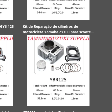
 GY6 125
Kit de Reparação de cilindros de
Bloco de c
motocicleta Yamaha ZY100 para scooter
motocicle
Yamaha Jog 100
viga curv