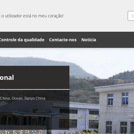
o utilizador está no meu coração!
Controle da qualidade
Contacte-nos
Notícia
ional
 China, Ocean, Sanyo China