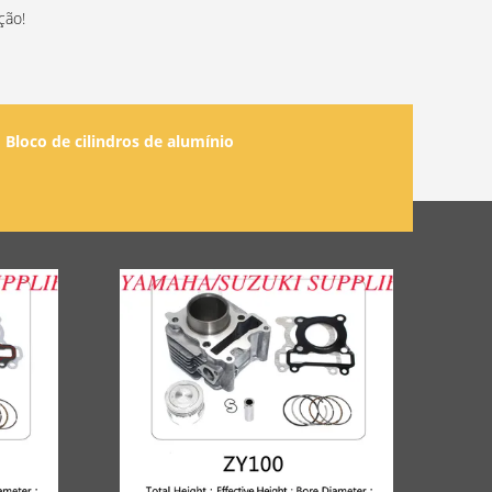
ção!
Bloco de cilindros de alumínio