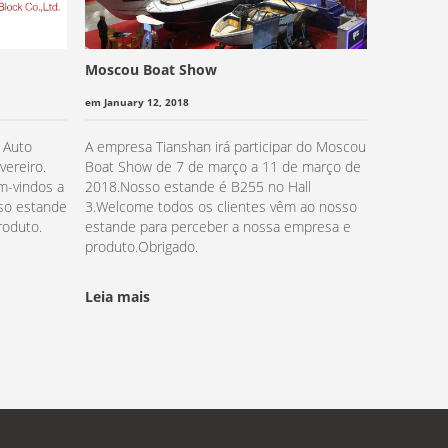
Moscou Boat Show
em January 12, 2018
 Auto
A empresa Tianshan irá participar do Moscou
vereiro.
Boat Show de 7 de março a 11 de março de
m-vindos a
2018.Nosso estande é B255 no Hall
so estande
3.Welcome todos os clientes vêm ao nosso
roduto.
estande para perceber a nossa empresa e
produto.Obrigado.
Leia mais