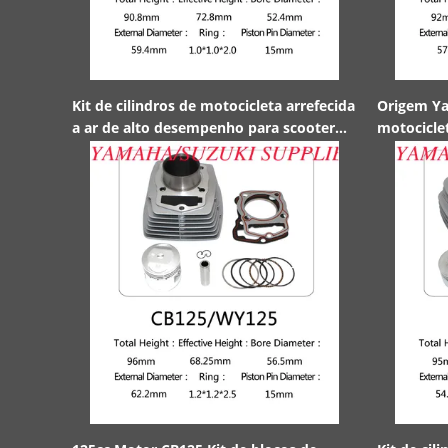
Kit de cilindros de motocicleta arrefecida
Origem Ya
a ar de alto desempenho para scooter
motocicle
Yamaha 125
curva viga