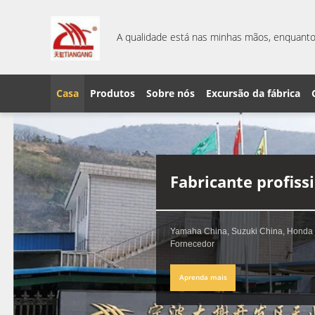
A qualidade está nas minhas mãos, enquanto 
Casa
Produtos
Sobre nós
Excursão da fábrica
Fabricante profiss
Yamaha China, Suzuki China, Honda
Fornecedor
Aprenda mais