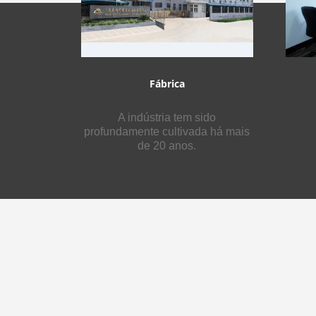
Fábrica
A indústria tem sido
profundamente cultivada há mais
de 20 anos.