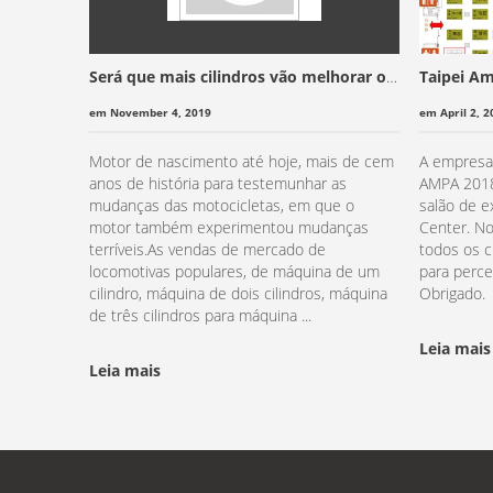
Será que mais cilindros vão melhorar o
Taipei A
desempenho da motocicleta?
em November 4, 2019
em April 2, 2
Motor de nascimento até hoje, mais de cem
A empresa 
anos de história para testemunhar as
AMPA 2018 
mudanças das motocicletas, em que o
salão de e
motor também experimentou mudanças
Center. N
terríveis.As vendas de mercado de
todos os c
locomotivas populares, de máquina de um
para perc
cilindro, máquina de dois cilindros, máquina
Obrigado.
de três cilindros para máquina ...
Leia mais
Leia mais