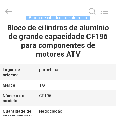
Development
Tianshan
Cylinder
Block.,Ltd.
All
Bloco de cilindros de alumínio
Rights
Reserved.
Developed
Bloco de cilindros de alumínio
CASA
by
ECER
de grande capacidade CF196
PRODUTOS
para componentes de
motores ATV
SOBRE
NÓS
Lugar de
porcelana
origem:
EXCURSÃO
Marca:
TG
DA
Número do
CF196
modelo:
FÁBRICA
Quantidade de
Negociação