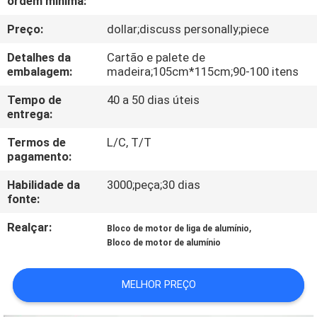
ordem mínima:
CONTROLE
Preço:
dollar;discuss personally;piece
DA
QUALIDADE
Detalhes da
Cartão e palete de
embalagem:
madeira;105cm*115cm;90-100 itens
CONTACTE-
Tempo de
40 a 50 dias úteis
entrega:
NOS
Termos de
L/C, T/T
pagamento:
NOTÍCIA
Habilidade da
3000;peça;30 dias
fonte:
PEÇA
Realçar:
,
Bloco de motor de liga de alumínio
UMAS
Bloco de motor de alumínio
CITAÇÕES
MELHOR PREÇO
MAPA