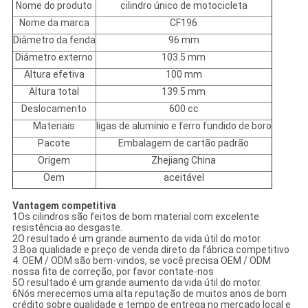
Nome do produto
cilindro único de motocicleta
Nome da marca
CF196
Diâmetro da fenda
96 mm
Diâmetro externo
103.5 mm
Altura efetiva
100 mm
Altura total
139.5 mm
Deslocamento
600 cc
Materiais
ligas de alumínio e ferro fundido de boro
Pacote
Embalagem de cartão padrão
Origem
Zhejiang China
Oem
aceitável
Vantagem competitiva
1Os cilindros são feitos de bom material com excelente
resistência ao desgaste.
2O resultado é um grande aumento da vida útil do motor.
3.Boa qualidade e preço de venda direto da fábrica competitivo
4. OEM / ODM são bem-vindos, se você precisa OEM / ODM
nossa fita de correção, por favor contate-nos
5O resultado é um grande aumento da vida útil do motor.
6Nós merecemos uma alta reputação de muitos anos de bom
crédito sobre qualidade e tempo de entrega no mercado local e