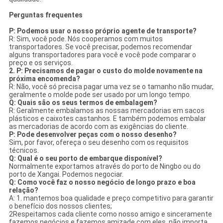
Perguntas frequentes
P: Podemos usar o nosso próprio agente de transporte?
R: Sim, você pode. Nós cooperamos com muitos
transportadores. Se você precisar, podemos recomendar
alguns transportadores para você e você pode comparar o
preço e os serviços.
2. P: Precisamos de pagar o custo do molde novamente na
próxima encomenda?
R: Não, você só precisa pagar uma vez se o tamanho não mudar,
geralmente o molde pode ser usado por um longo tempo.
Q: Quais são os seus termos de embalagem?
R: Geralmente embalamos as nossas mercadorias em sacos
plásticos e caixotes castanhos. E também podemos embalar
as mercadorias de acordo com as exigências do cliente.
P: Pode desenvolver peças com o nosso desenho?
Sim, por favor, ofereça o seu desenho com os requisitos
técnicos.
Q: Qual é o seu porto de embarque disponível?
Normalmente exportamos através do porto de Ningbo ou do
porto de Xangai. Podemos negociar.
Q: Como você faz o nosso negócio de longo prazo e boa
relação?
A: 1. mantemos boa qualidade e preço competitivo para garantir
o benefício dos nossos clientes;
2Respeitamos cada cliente como nosso amigo e sinceramente
fazemos negócios e fazemos amizade com eles, não importa