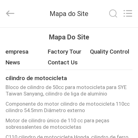
Tianshan
Cylinder
Block.,Ltd.
Mapa do Site
All
Rights
Reserved.
Developed
CASA
by
ECER
Mapa Do Site
PRODUTOS
empresa
Factory Tour
Quality Control
News
Contact Us
SOBRE
cilindro de motocicleta
NÓS
Bloco de cilindro de 50cc para motocicleta para SYE
Taiwan Sanyang, cilindro de liga de alumínio
EXCURSÃO
Componente do motor cilindro de motocicleta 110cc
cilindro 54.5mm Diâmetro externo
DA
Motor de cilindro único de 110 cc para peças
FÁBRICA
sobressalentes de motocicletas
C110 cilindro de motocicleta Honda, cilindro de ferro