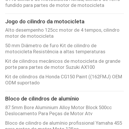
CONTROLE
fundido para partes de motor de motocicleta
DA
Jogo do cilindro da motocicleta
QUALIDADE
Alto desempenho 125cc motor de 4 tempos, cilindro
motor de motocicleta
CONTACTE-
50 mm Diâmetro de furo Kit de cilindro de
NOS
motocicleta Resistência a altas temperaturas
Kit de cilindros mecânicos de motocicleta de grande
porte para partes de motor Suzuki AX100
NOTÍCIA
Kit de cilindros da Honda CG150 Paint ((162FMJ) OEM
ODM suportado
PEÇA
UMAS
Bloco de cilindros de alumínio
CITAÇÕES
87.5mm Bore Aluminium Alloy Motor Block 500cc
Deslocamento Para Peças de Motor Atv
Bloco de cilindro de alumínio profissional Yamaha 4S5
MAPA
para partes de motor Moto 125cc