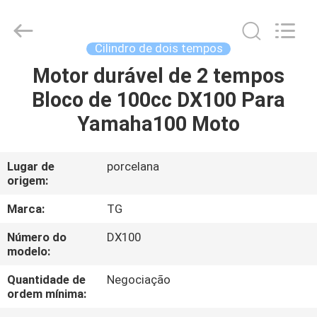
Tianshan
Cylinder
Block.,Ltd.
All
Rights
Cilindro de dois tempos
Reserved.
Developed
by
Motor durável de 2 tempos
CASA
ECER
Bloco de 100cc DX100 Para
PRODUTOS
Yamaha100 Moto
SOBRE
Lugar de
porcelana
origem:
NÓS
Marca:
TG
EXCURSÃO
Número do
DX100
modelo:
DA
FÁBRICA
Quantidade de
Negociação
ordem mínima: