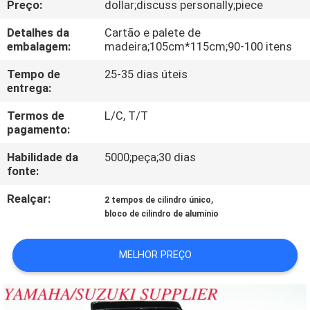
Preço:
dollar;discuss personally;piece
CONTROLE
DA
Detalhes da
Cartão e palete de
embalagem:
madeira;105cm*115cm;90-100 itens
QUALIDADE
Tempo de
25-35 dias úteis
entrega:
CONTACTE-
Termos de
L/C, T/T
NOS
pagamento:
Habilidade da
5000;peça;30 dias
NOTÍCIA
fonte:
Realçar:
,
2 tempos de cilindro único
PEÇA
bloco de cilindro de alumínio
UMAS
MELHOR PREÇO
CITAÇÕES
MAPA