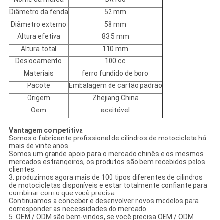
Diâmetro da fenda
52 mm
Diâmetro externo
58 mm
Altura efetiva
83.5 mm
Altura total
110 mm
Deslocamento
100 cc
Materiais
ferro fundido de boro
Pacote
Embalagem de cartão padrão
Origem
Zhejiang China
Oem
aceitável
Vantagem competitiva
Somos o fabricante profissional de cilindros de motocicleta há
mais de vinte anos.
Somos um grande apoio para o mercado chinês e os mesmos
mercados estrangeiros, os produtos são bem recebidos pelos
clientes.
3. produzimos agora mais de 100 tipos diferentes de cilindros
de motocicletas disponíveis e estar totalmente confiante para
combinar com o que você precisa
Continuamos a conceber e desenvolver novos modelos para
corresponder às necessidades do mercado.
5. OEM / ODM são bem-vindos, se você precisa OEM / ODM