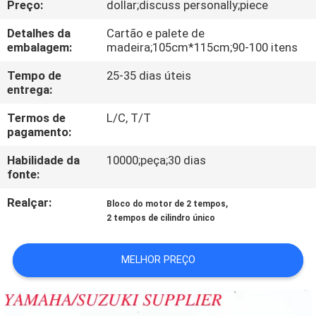
Preço:
dollar;discuss personally;piece
CONTROLE
DA
Detalhes da
Cartão e palete de
embalagem:
madeira;105cm*115cm;90-100 itens
QUALIDADE
Tempo de
25-35 dias úteis
entrega:
CONTACTE-
Termos de
L/C, T/T
NOS
pagamento:
Habilidade da
10000;peça;30 dias
NOTÍCIA
fonte:
Realçar:
,
Bloco do motor de 2 tempos
PEÇA
2 tempos de cilindro único
UMAS
MELHOR PREÇO
CITAÇÕES
MAPA