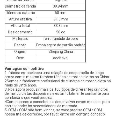
Vogue 50
Diâmetro da fenda
39.94mm
Diâmetro externo
50 mm
Altura efetiva
61.3 mm
Altura total
83.3 mm
Deslocamento
50 cc
Materiais
ferro fundido de boro
Pacote
Embalagem de cartão padrão
Origem
Zhejiang China
Oem
aceitável
Vantagem competitiva
1. fábrica estabeleceu uma relação de cooperação de longo
prazo com a mesma famosa fábrica de motocicletas na China
2Somos o fabricante profissional de cilindros de motocicleta há
mais de vinte anos.
3. Nós agora produzir mais de 100 tipos de diferentes cilindros
de motocicletas disponíveis e estar totalmente confiante para
combinar o que você precisa
4Continuamos a conceber e a desenvolver novos modelos para
corresponder às necessidades do mercado.
5. OEM / ODM são bem-vindos, se você precisa OEM / ODM
nossa fita de correção, por favor, entre em contato conosco