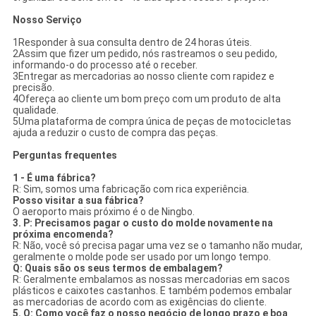
Nosso Serviço
1Responder à sua consulta dentro de 24 horas úteis.
2Assim que fizer um pedido, nós rastreamos o seu pedido,
informando-o do processo até o receber.
3Entregar as mercadorias ao nosso cliente com rapidez e
precisão.
4Ofereça ao cliente um bom preço com um produto de alta
qualidade.
5Uma plataforma de compra única de peças de motocicletas
ajuda a reduzir o custo de compra das peças.
Perguntas frequentes
1 - É uma fábrica?
R: Sim, somos uma fabricação com rica experiência.
Posso visitar a sua fábrica?
O aeroporto mais próximo é o de Ningbo.
3. P: Precisamos pagar o custo do molde novamente na
próxima encomenda?
R: Não, você só precisa pagar uma vez se o tamanho não mudar,
geralmente o molde pode ser usado por um longo tempo.
Q: Quais são os seus termos de embalagem?
R: Geralmente embalamos as nossas mercadorias em sacos
plásticos e caixotes castanhos. E também podemos embalar
as mercadorias de acordo com as exigências do cliente.
5. Q: Como você faz o nosso negócio de longo prazo e boa