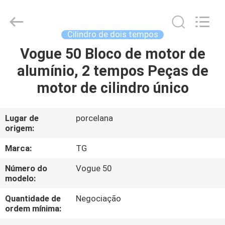
Tianshan
Cylinder
Block.,Ltd.
All
Rights
Cilindro de dois tempos
Reserved.
Developed
by
Vogue 50 Bloco de motor de
CASA
ECER
alumínio, 2 tempos Peças de
PRODUTOS
motor de cilindro único
SOBRE
Lugar de
porcelana
origem:
NÓS
Marca:
TG
EXCURSÃO
Número do
Vogue 50
modelo:
DA
FÁBRICA
Quantidade de
Negociação
ordem mínima: