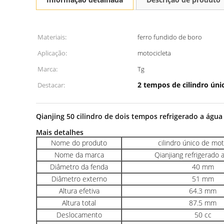
Materiais:
ferro fundido de boro
Aplicação:
motocicleta
Marca:
Tg
2 tempos de cilindro úni
Destacar:
Qianjing 50 cilindro de dois tempos refrigerado a águ
Mais detalhes
Nome do produto
cilindro único de mot
Nome da marca
Qianjiang refrigerado 
Diâmetro da fenda
40 mm
Diâmetro externo
51 mm
Altura efetiva
64.3 mm
Altura total
87.5 mm
Deslocamento
50 cc