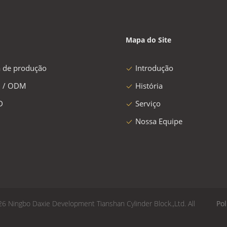
Mapa do Site
a de produção
Introdução
 / ODM
História
D
Serviço
Nossa Equipe
6 Ningbo Daxie Development Tianshan Cylinder Block.,Ltd. All
Pol