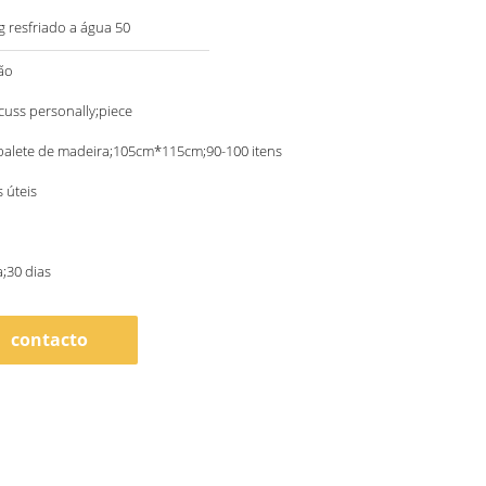
 resfriado a água 50
ão
scuss personally;piece
palete de madeira;105cm*115cm;90-100 itens
s úteis
;30 dias
contacto