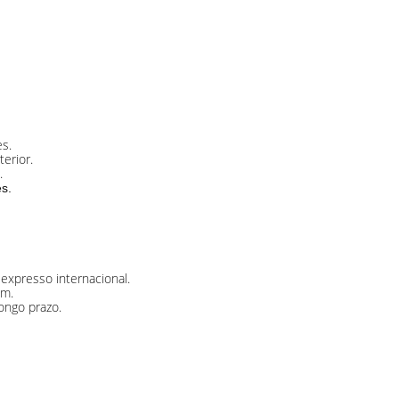
s.
erior.
.
es.
expresso internacional.
em.
ongo prazo.