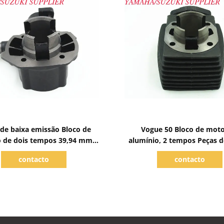
Mostrar detalhes
Mostrar detalhes
de baixa emissão Bloco de
Vogue 50 Bloco de moto
ro de dois tempos 39,94 mm
alumínio, 2 tempos Peças 
o de furo, 54,8 mm Diâmetro
de cilindro único
contacto
contacto
externo