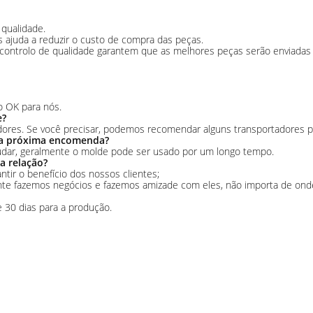
qualidade.
 ajuda a reduzir o custo de compra das peças.
 controlo de qualidade garantem que as melhores peças serão enviadas p
o OK para nós.
e?
ores. Se você precisar, podemos recomendar alguns transportadores pa
na próxima encomenda?
udar, geralmente o molde pode ser usado por um longo tempo.
a relação?
tir o benefício dos nossos clientes;
te fazemos negócios e fazemos amizade com eles, não importa de ond
e 30 dias para a produção.