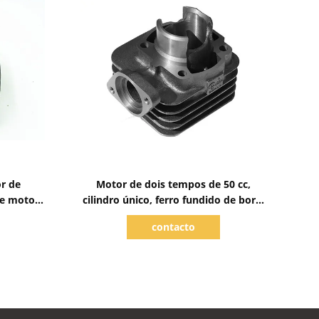
Mostrar detalhes
r de
Motor de dois tempos de 50 cc,
de motor
cilindro único, ferro fundido de boro,
bloco de motor de ferro, KEB 7.
contacto