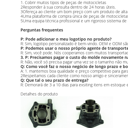
1. Cobrir muitos tipos de peças de motocicletas
2Responder à sua consulta dentro de 24 horas úteis.
3Ofereça ao cliente um bom preço com um produto de alta 
4Uma plataforma de compra única de peças de motocicletas
5Uma equipa técnica profissional e um rigoroso sistema de
Perguntas frequentes
P: Pode adicionar o meu logotipo no produto?
R: Sim, logotipo personalizado é bem-vindo. OEM e ODM sã
P: Podemos usar o nosso próprio agente de transport
R: Sim, você pode. Nós cooperamos com muitos transportad
3. P: Precisamos pagar o custo do molde novamente 
R: Não, você só precisa pagar uma vez se o tamanho não m
Q: Como você faz o nosso negócio de longo prazo e bo
A: 1. mantemos boa qualidade e preço competitivo para garan
2Respeitamos cada cliente como nosso amigo e sinceramen
Q: Que tal o seu prazo de entrega?
R: Demorará de 3 a 10 dias para exsiting itens em estoque 
Detalhes do produto