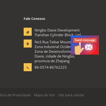
Fale Conosco
Ningbo Daxie Development
Tianshan Cylinder Block.,Ltd
No3.Rua Taibai Mountain,
Zona Industrial Ocidental,
Zona de Desenvolvimento
Daxie, cidade de Ningbo,
província de Zhejiang
86-0574-86762225
ítica de Privacidade
Mapa do Site
Site para celular