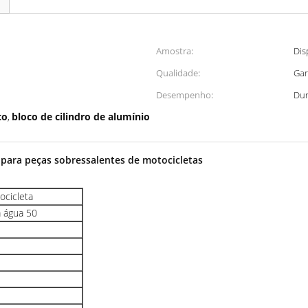
Amostra:
Dis
Qualidade:
Gar
Desempenho:
Dur
co
bloco de cilindro de alumínio
,
a para peças sobressalentes de motocicletas
ocicleta
a água 50