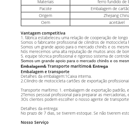
Materiais
ferro fundido de 
Pacote
Embalagem de cartão
Origem
Zhejiang Chin
Oem
aceitável
Vantagem competitiva
1. fábrica estabeleceu uma relação de cooperação de longo
Somos o fabricante profissional de cilindros de motocicleta 
Somos um grande apoio para o mercado chinês e os mesmos
Nós merecemos uma alta reputação de muitos anos de bom c
5. equipe técnica profissional e rigoroso sistema de contro
Somos um grande apoio para o mercado chinês e os mesmo
& Transporte marítimo
Embalagem
& Entrega
Embalagem e transporte
Detalhes da embalagem:1Caixa interna.
2.Cilindro de motocicleta cartões de exportação profissiona
Transporte marítimo: 1. embalagem de exportação padrão, em
2Temos pessoal profissional para preparar as mercadorias, 
3Os clientes podem escolher o nosso agente de transporte
Detalhes da entrega:
No prazo de 7 dias, se tiverem estoque. Se não tiverem es
Nosso Serviço