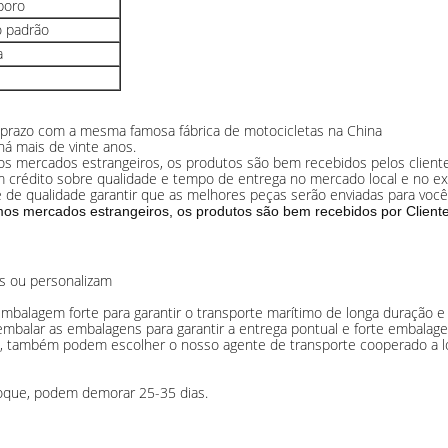
boro
 padrão
a
 prazo com a mesma famosa fábrica de motocicletas na China
há mais de vinte anos.
 mercados estrangeiros, os produtos são bem recebidos pelos cliente
rédito sobre qualidade e tempo de entrega no mercado local e no ext
le de qualidade garantir que as melhores peças serão enviadas para você
s mercados estrangeiros, os produtos são bem recebidos por
Client
is ou personalizam
balagem forte para garantir o transporte marítimo de longa duração e 
embalar as embalagens para garantir a entrega pontual e forte embalag
, também podem escolher o nosso agente de transporte cooperado a l
toque, podem demorar 25-35 dias.