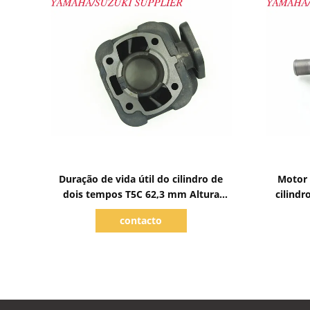
Mostrar detalhes
Duração de vida útil do cilindro de
Motor 
dois tempos T5C 62,3 mm Altura
cilind
válida para peças Sym
Diâmetr
contacto