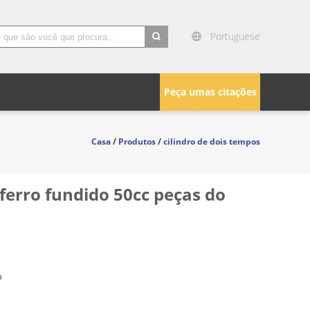
Portuguese
search
Peça umas citações
Casa
/
Produtos
/
cilindro de dois tempos
 ferro fundido 50cc peças do
a