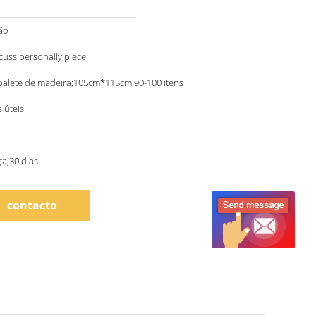
ão
scuss personally;piece
palete de madeira;105cm*115cm;90-100 itens
s úteis
a;30 dias
contacto