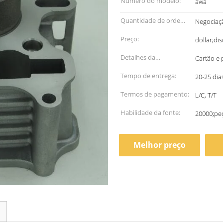
Número do modelo:
awa
Quantidade de ordem
Negociaç
mínima:
Preço:
dollar;di
Detalhes da
Cartão e 
embalagem:
Tempo de entrega:
20-25 dia
Termos de pagamento:
L/C, T/T
Habilidade da fonte:
20000;peç
Melhor preço