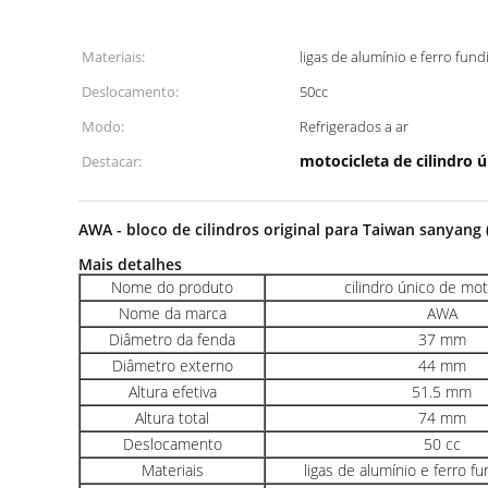
Materiais:
ligas de alumínio e ferro fun
Deslocamento:
50cc
Modo:
Refrigerados a ar
motocicleta de cilindro 
Destacar:
AWA - bloco de cilindros original para Taiwan sanyang 
Mais detalhes
Nome do produto
cilindro único de mot
Nome da marca
AWA
Diâmetro da fenda
37 mm
Diâmetro externo
44 mm
Altura efetiva
51.5 mm
Altura total
74 mm
Deslocamento
50 cc
Materiais
ligas de alumínio e ferro f