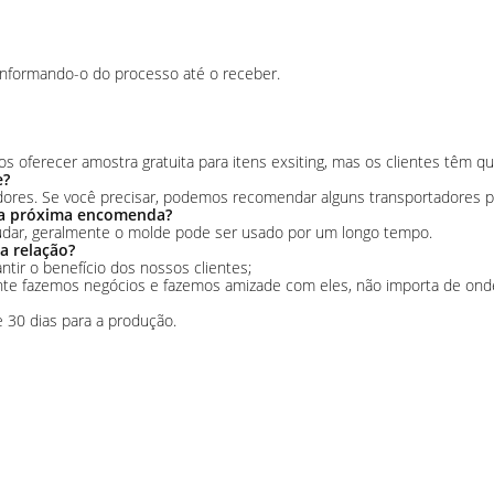
informando-o do processo até o receber.
oferecer amostra gratuita para itens exsiting, mas os clientes têm qu
e?
ores. Se você precisar, podemos recomendar alguns transportadores pa
na próxima encomenda?
udar, geralmente o molde pode ser usado por um longo tempo.
a relação?
tir o benefício dos nossos clientes;
te fazemos negócios e fazemos amizade com eles, não importa de ond
e 30 dias para a produção.