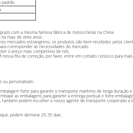
 padrão
a
 prazo com a mesma famosa fábrica de motocicletas na China
 há mais de vinte anos.
s mercados estrangeiros, os produtos são bem recebidos pelos clien
ara corresponder às necessidades do mercado.
bter o preço mais competitivo de nós.
ossa fita de correção, por favor, entre em contato conosco para mais
is ou personalizam
balagem forte para garantir o transporte marítimo de longa duração e 
embalar as embalagens para garantir a entrega pontual e forte embalag
, também podem escolher o nosso agente de transporte cooperado a l
toque, podem demorar 25-35 dias.