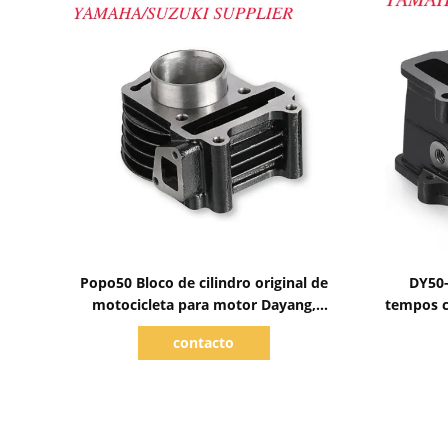
Mostrar detalhes
Popo50 Bloco de cilindro original de
DY50-
motocicleta para motor Dayang,
tempos c
componente de ferro
3
contacto