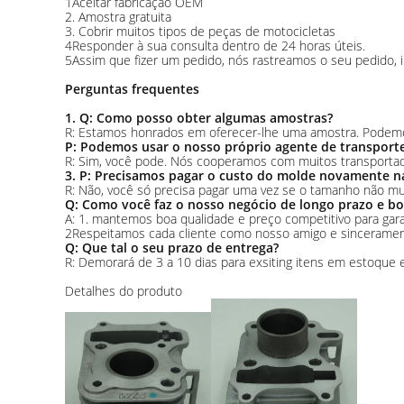
1Aceitar fabricação OEM
2. Amostra gratuita
3. Cobrir muitos tipos de peças de motocicletas
4Responder à sua consulta dentro de 24 horas úteis.
5Assim que fizer um pedido, nós rastreamos o seu pedido, 
Perguntas frequentes
1. Q: Como posso obter algumas amostras?
R: Estamos honrados em oferecer-lhe uma amostra. Podemos 
P: Podemos usar o nosso próprio agente de transport
R: Sim, você pode. Nós cooperamos com muitos transportad
3. P: Precisamos pagar o custo do molde novamente 
R: Não, você só precisa pagar uma vez se o tamanho não m
Q: Como você faz o nosso negócio de longo prazo e bo
A: 1. mantemos boa qualidade e preço competitivo para garan
2Respeitamos cada cliente como nosso amigo e sinceramen
Q: Que tal o seu prazo de entrega?
R: Demorará de 3 a 10 dias para exsiting itens em estoque 
Detalhes do produto