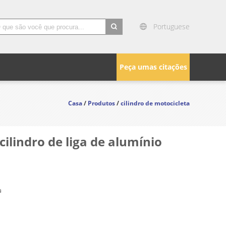
Portuguese
search
Peça umas citações
Casa
/
Produtos
/
cilindro de motocicleta
ilindro de liga de alumínio
a