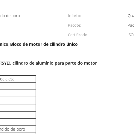
dido de boro
Infarto:
Qua
Pacote:
Pac
Certificado:
ISO
único
Bloco de motor de cilindro único
,
((SYE), cilindro de alumínio para parte do motor
ocicleta
undido de boro