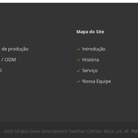
Mapa do Site
a de produção
Introdução
 / ODM
História
D
Serviço
Nossa Equipe
- 2026 Ningbo Daxie Development Tianshan Cylinder Block.,Ltd. All
Pol