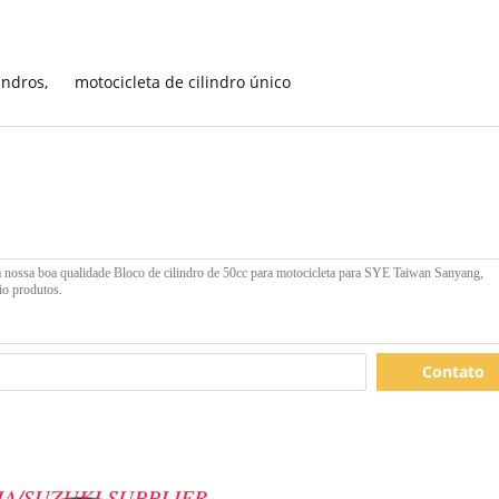
indros
,
motocicleta de cilindro único
Contato