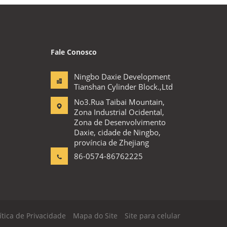
Fale Conosco
Ningbo Daxie Development
Tianshan Cylinder Block.,Ltd
No3.Rua Taibai Mountain,
Zona Industrial Ocidental,
Zona de Desenvolvimento
Daxie, cidade de Ningbo,
província de Zhejiang
86-0574-86762225
ítica de Privacidade
Mapa do Site
Site para celular