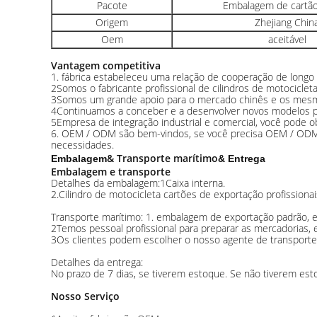
Pacote
Embalagem de cartão
Origem
Zhejiang Chin
Oem
aceitável
Vantagem competitiva
1. fábrica estabeleceu uma relação de cooperação de longo
2Somos o fabricante profissional de cilindros de motocicleta
3Somos um grande apoio para o mercado chinês e os mesmo
4Continuamos a conceber e a desenvolver novos modelos p
5Empresa de integração industrial e comercial, você pode o
6. OEM / ODM são bem-vindos, se você precisa OEM / ODM n
necessidades.
& Transporte marítimo
Embalagem
& Entrega
Embalagem e transporte
Detalhes da embalagem:1Caixa interna.
2.Cilindro de motocicleta cartões de exportação profissiona
Transporte marítimo: 1. embalagem de exportação padrão, em
2Temos pessoal profissional para preparar as mercadorias, 
3Os clientes podem escolher o nosso agente de transporte
Detalhes da entrega:
No prazo de 7 dias, se tiverem estoque. Se não tiverem es
Nosso Serviço