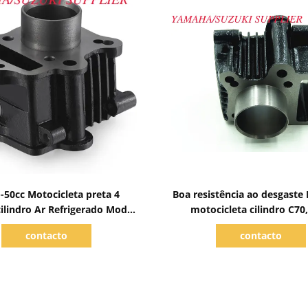
Mostrar detalhes
Mostrar detalhes
-50cc Motocicleta preta 4
Boa resistência ao desgaste
ilindro Ar Refrigerado Modo,
motocicleta cilindro C70
9mm Diâmetro de furo
Deslocamento
contacto
contacto