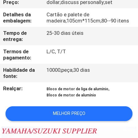
Preço:
dollar;discuss personally;set
CONTROLE
DA
Detalhes da
Cartão e palete de
embalagem:
madeira;105cm*115cm;80--90 itens
QUALIDADE
Tempo de
25-30 dias úteis
entrega:
CONTACTE-
Termos de
L/C, T/T
NOS
pagamento:
Habilidade da
10000;peça;30 dias
NOTÍCIA
fonte:
Realçar:
,
Bloco de motor de liga de alumínio
PEÇA
Bloco de motor de alumínio
UMAS
MELHOR PREÇO
CITAÇÕES
MAPA