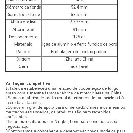
Diâmetro da fenda
52.4 mm
Diâmetro externo
58.5 mm
Altura efetiva
67.75mm
Altura total
91 mm
Deslocamento
125 cc
Materiais
ligas de alumínio e ferro fundido de boro
Pacote
Embalagem de cartão padrão
Origem
Zhejiang China
Oem
aceitável
Vantagem competitiva
1. fábrica estabeleceu uma relação de cooperação de longo
prazo com a mesma famosa fábrica de motocicletas na China
2Somos o fabricante profissional de cilindros de motocicleta há
mais de vinte anos.
3Somos um grande apoio para o mercado chinês e os mesmos
mercados estrangeiros, os produtos são bem recebidos
por
Clientes.
4Estamos localizados em Ningbo, bom para construir o seu
negócio aqui.
5Continuamos a conceber e a desenvolver novos modelos para