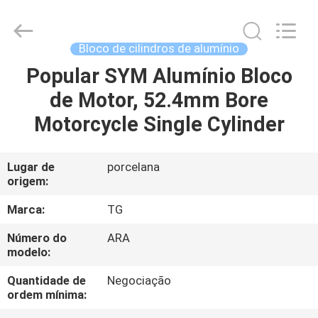
Development
Tianshan
Cylinder
Block.,Ltd.
All
Bloco de cilindros de alumínio
Rights
Reserved.
Developed
Popular SYM Alumínio Bloco
CASA
by
ECER
de Motor, 52.4mm Bore
PRODUTOS
Motorcycle Single Cylinder
SOBRE
Lugar de
porcelana
origem:
NÓS
Marca:
TG
EXCURSÃO
Número do
ARA
modelo:
DA
FÁBRICA
Quantidade de
Negociação
ordem mínima: