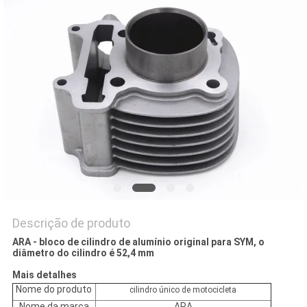
DO
SITE
PRIVACY
POLICY
Descrição de produto
ARA - bloco de cilindro de alumínio original para SYM, o
diâmetro do cilindro é 52,4 mm
Mais detalhes
Nome do produto
cilindro único de motocicleta
Nome da marca
ARA