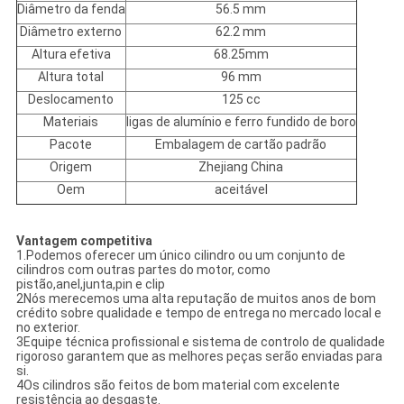
Diâmetro da fenda
56.5 mm
Diâmetro externo
62.2 mm
Altura efetiva
68.25mm
Altura total
96 mm
Deslocamento
125 cc
Materiais
ligas de alumínio e ferro fundido de boro
Pacote
Embalagem de cartão padrão
Origem
Zhejiang China
Oem
aceitável
Vantagem competitiva
1.Podemos oferecer um único cilindro ou um conjunto de
cilindros com outras partes do motor, como
pistão,anel,junta,pin e clip
2Nós merecemos uma alta reputação de muitos anos de bom
crédito sobre qualidade e tempo de entrega no mercado local e
no exterior.
3Equipe técnica profissional e sistema de controlo de qualidade
rigoroso garantem que as melhores peças serão enviadas para
si.
4Os cilindros são feitos de bom material com excelente
resistência ao desgaste.