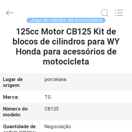
Development
Tianshan
Cylinder
Block.,Ltd.
All
Jogo do cilindro da motocicleta
Rights
Reserved.
125cc Motor CB125 Kit de
CASA
Developed
by
ECER
blocos de cilindros para WY
PRODUTOS
Honda para acessórios de
motocicleta
SOBRE
NÓS
Lugar de
porcelana
origem:
EXCURSÃO
Marca:
TG
DA
Número do
CB125
modelo:
FÁBRICA
Quantidade de
Negociação