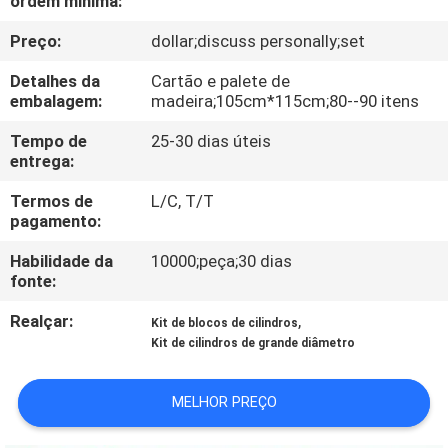
ordem mínima:
CONTROLE
Preço:
dollar;discuss personally;set
DA
QUALIDADE
Detalhes da
Cartão e palete de
embalagem:
madeira;105cm*115cm;80--90 itens
CONTACTE-
Tempo de
25-30 dias úteis
entrega:
NOS
Termos de
L/C, T/T
pagamento:
NOTÍCIA
Habilidade da
10000;peça;30 dias
fonte:
PEÇA
Realçar:
,
Kit de blocos de cilindros
UMAS
Kit de cilindros de grande diâmetro
CITAÇÕES
MELHOR PREÇO
MAPA