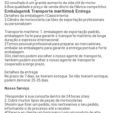
5O resultado é um grande aumento da vida útil do motor.
6.Boa qualidade e preço de venda direto da fábrica competitivo
Embalagem
& Transporte marítimo
& Entrega
Detalhes da embalagem:1Caixa interna.
2.Cilindro de motocicleta cartões de exportação profissionais
ou personalizam
Transporte marítimo: 1. embalagem de exportação padrão,
embalagem forte para garantir o transporte marítimo de longa
duração e expresso internacional.
2Temos pessoal profissional para preparar as mercadorias,
embalar as embalagens para garantir a entrega pontual e forte
embalagem.
3Os clientes podem escolher o nosso agente de transporte,
também podem escolher o nosso agente de transporte
cooperado a longo prazo.
Detalhes da entrega:
No prazo de 7 dias, se tiverem estoque. Se não tiverem estoque,
podem demorar 25-35 dias.
Nosso Serviço
1Responder à sua consulta dentro de 24 horas úteis.
2. Cobrir muitos tipos de peças de motocicletas
3Assim que fizer um pedido, nós rastreamos o seu pedido,
informando-o do processo até o receber.
4Ofereça ao cliente um bom preço com um produto de alta