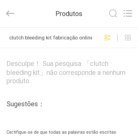
Cylinder
Block.,Ltd.
All
Produtos
Rights
Reserved.
Developed
by
CASA
ECER
clutch bleeding kit fabricação online
PRODUTOS
Desculpe！ Sua pesquisa 「clutch
SOBRE
bleeding kit」não corresponde a nenhum
produto.
NÓS
EXCURSÃO
Sugestões：
DA
FÁBRICA
Certifique-se de que todas as palavras estão escritas