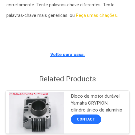
CONTROLE
corretamente. Tente palavras-chave diferentes. Tente
DA
palavras-chave mais genéricas. ou
Peça umas citações.
QUALIDADE
CONTACTE-
NOS
Volte para casa.
NOTÍCIA
Related Products
PEÇA
Bloco de motor durável
UMAS
Yamaha CRYPION,
cilindro único de alumínio
CITAÇÕES
CONTACT
MAPA