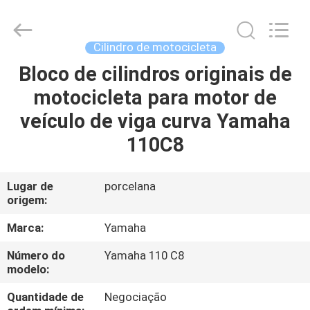
Tianshan
Cylinder
Block.,Ltd.
All
Rights
Cilindro de motocicleta
Reserved.
Developed
Bloco de cilindros originais de
CASA
by
ECER
motocicleta para motor de
PRODUTOS
veículo de viga curva Yamaha
110C8
SOBRE
NÓS
Lugar de
porcelana
origem:
EXCURSÃO
Marca:
Yamaha
DA
Número do
Yamaha 110 C8
modelo:
FÁBRICA
Quantidade de
Negociação