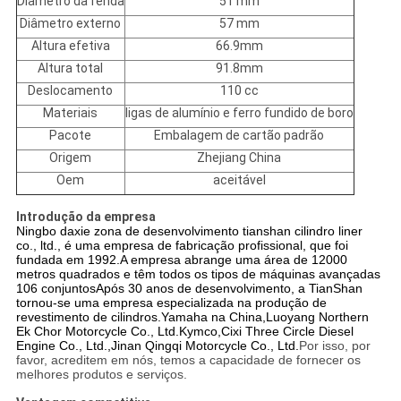
Diâmetro da fenda
51 mm
Diâmetro externo
57 mm
Altura efetiva
66.9mm
Altura total
91.8mm
Deslocamento
110 cc
Materiais
ligas de alumínio e ferro fundido de boro
Pacote
Embalagem de cartão padrão
Origem
Zhejiang China
Oem
aceitável
Introdução da empresa
Ningbo daxie zona de desenvolvimento tianshan cilindro liner
co., ltd., é uma empresa de fabricação profissional, que foi
fundada em 1992.A empresa abrange uma área de 12000
metros quadrados e têm todos os tipos de máquinas avançadas
106 conjuntosApós 30 anos de desenvolvimento, a TianShan
tornou-se uma empresa especializada na produção de
revestimento de cilindros.
Yamaha na China,
Luoyang Northern
Ek Chor Motorcycle Co., Ltd.
Kymco,
Cixi Three Circle Diesel
Engine Co., Ltd.,
Jinan Qingqi Motorcycle Co., Ltd.
Por isso, por
favor, acreditem em nós, temos a capacidade de fornecer os
melhores produtos e serviços.