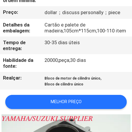
ordem mínima:
CONTROLE
Preço:
dollar；discuss personally；piece
DA
QUALIDADE
Detalhes da
Cartão e palete de
embalagem:
madeira;105cm*115cm;100-110 item
CONTACTE-
Tempo de
30-35 dias úteis
entrega:
NOS
Habilidade da
20000;peça;30 dias
fonte:
NOTÍCIA
Realçar:
,
Bloco de motor de cilindro único
Bloco de cilindro único
PEÇA
UMAS
MELHOR PREÇO
CITAÇÕES
MAPA