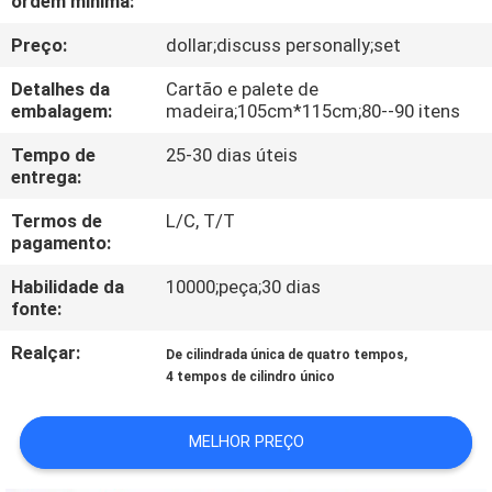
ordem mínima:
CONTROLE
Preço:
dollar;discuss personally;set
DA
QUALIDADE
Detalhes da
Cartão e palete de
embalagem:
madeira;105cm*115cm;80--90 itens
CONTACTE-
Tempo de
25-30 dias úteis
entrega:
NOS
Termos de
L/C, T/T
pagamento:
NOTÍCIA
Habilidade da
10000;peça;30 dias
fonte:
PEÇA
Realçar:
,
De cilindrada única de quatro tempos
UMAS
4 tempos de cilindro único
CITAÇÕES
MELHOR PREÇO
MAPA