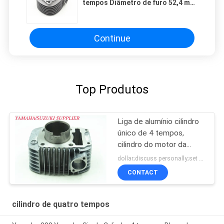
tempos Diâmetro de furo 52,4 mm
Para motor de motocicleta ARA
Continue
Top Produtos
Liga de alumínio cilindro
único de 4 tempos,
cilindro do motor da
moto Super Splendor
dollar;discuss personally;set MOQ:Negociação
CONTACT
cilindro de quatro tempos