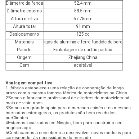
Diâmetro da fenda
52.4 mm
Diâmetro externo
58.5 mm
Altura efetiva
67.75mm
Altura total
91 mm
Deslocamento
125 cc
Materiais
ligas de alumínio e ferro fundido de boro
Pacote
Embalagem de cartão padrão
Origem
Zhejiang China
Oem
aceitável
Vantagem competitiva
1. fábrica estabeleceu uma relação de cooperação de longo
prazo com a mesma famosa fábrica de motocicletas na China
2Somos o fabricante profissional de cilindros de motocicleta há
mais de vinte anos.
3Somos um grande apoio para o mercado chinês e os mesmos
mercados estrangeiros, os produtos são bem recebidos
por
Clientes.
4Estamos localizados em Ningbo, bom para construir o seu
negócio aqui.
5Continuamos a conceber e a desenvolver novos modelos para
corresponder às necessidades do mercado.