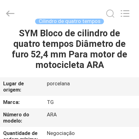
Tianshan
Cylinder
Block.,Ltd.
All
Rights
Cilindro de quatro tempos
Reserved.
Developed
by
SYM Bloco de cilindro de
CASA
ECER
quatro tempos Diâmetro de
PRODUTOS
furo 52,4 mm Para motor de
motocicleta ARA
SOBRE
NÓS
Lugar de
porcelana
origem:
EXCURSÃO
Marca:
TG
DA
Número do
ARA
modelo:
FÁBRICA
Quantidade de
Negociação