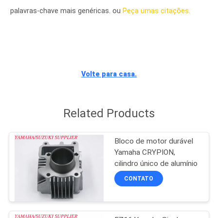
CONTROLE
palavras-chave mais genéricas. ou
Peça umas citações.
DA
QUALIDADE
CONTACTE-
Volte para casa.
NOS
Related Products
NOTÍCIA
Bloco de motor durável
PEÇA
Yamaha CRYPION,
UMAS
cilindro único de alumínio
CONTATO
CITAÇÕES
MAPA