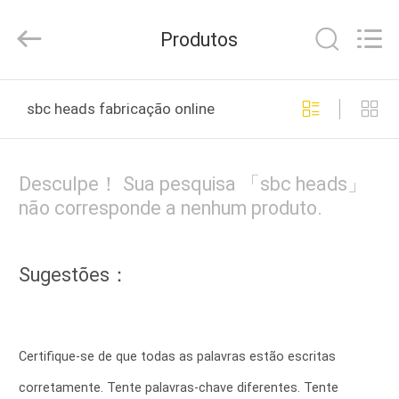
Cylinder
Block.,Ltd.
All
Produtos
Rights
Reserved.
Developed
by
CASA
ECER
sbc heads fabricação online
PRODUTOS
Desculpe！ Sua pesquisa 「sbc heads」
SOBRE
não corresponde a nenhum produto.
NÓS
Sugestões：
EXCURSÃO
DA
FÁBRICA
Certifique-se de que todas as palavras estão escritas
corretamente. Tente palavras-chave diferentes. Tente