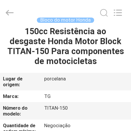
Cylinder
Block.,Ltd.
All
Rights
Reserved.
Bloco do motor Honda
Developed
by
150cc Resistência ao
CASA
ECER
desgaste Honda Motor Block
PRODUTOS
TITAN-150 Para componentes
de motocicletas
SOBRE
NÓS
Lugar de
porcelana
origem:
EXCURSÃO
Marca:
TG
DA
Número do
TITAN-150
modelo:
FÁBRICA
Quantidade de
Negociação