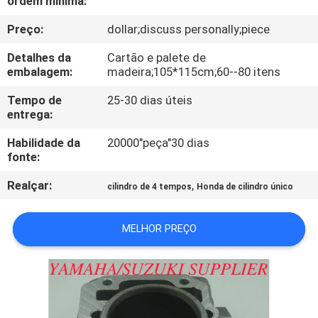
ordem mínima:
CONTROLE
Preço:
dollar;discuss personally;piece
DA
QUALIDADE
Detalhes da
Cartão e palete de
embalagem:
madeira;105*115cm;60--80 itens
CONTACTE-
Tempo de
25-30 dias úteis
entrega:
NOS
Habilidade da
20000"peça"30 dias
fonte:
NOTÍCIA
Realçar:
,
cilindro de 4 tempos
Honda de cilindro único
PEÇA
MELHOR PREÇO
UMAS
CITAÇÕES
MAPA