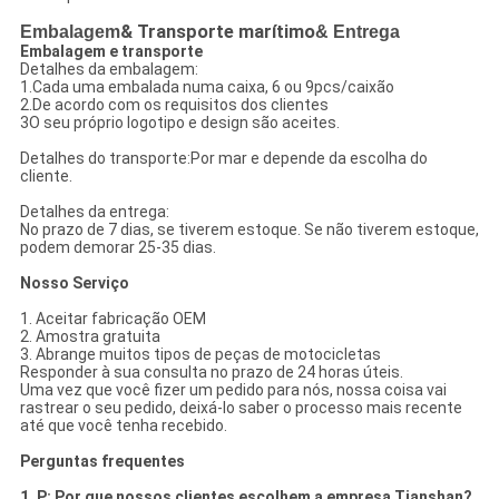
Embalagem
& Transporte marítimo
& Entrega
Embalagem e transporte
Detalhes da embalagem:
1.Cada uma embalada numa caixa, 6 ou 9pcs/caixão
2.De acordo com os requisitos dos clientes
3O seu próprio logotipo e design são aceites.
Detalhes do transporte:Por mar e depende da escolha do
cliente.
Detalhes da entrega:
No prazo de 7 dias, se tiverem estoque. Se não tiverem estoque,
podem demorar 25-35 dias.
Nosso Serviço
1. Aceitar fabricação OEM
2. Amostra gratuita
3. Abrange muitos tipos de peças de motocicletas
Responder à sua consulta no prazo de 24 horas úteis.
Uma vez que você fizer um pedido para nós, nossa coisa vai
rastrear o seu pedido, deixá-lo saber o processo mais recente
até que você tenha recebido.
Perguntas frequentes
1. P: Por que nossos clientes escolhem a empresa Tianshan?