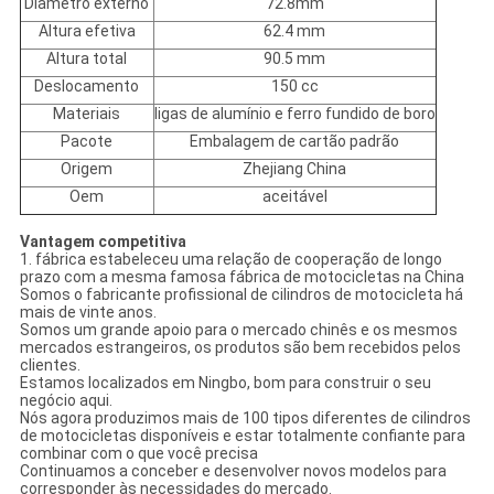
Diâmetro externo
72.8mm
Altura efetiva
62.4 mm
Altura total
90.5 mm
Deslocamento
150 cc
Materiais
ligas de alumínio e ferro fundido de boro
Pacote
Embalagem de cartão padrão
Origem
Zhejiang China
Oem
aceitável
Vantagem competitiva
1. fábrica estabeleceu uma relação de cooperação de longo
prazo com a mesma famosa fábrica de motocicletas na China
Somos o fabricante profissional de cilindros de motocicleta há
mais de vinte anos.
Somos um grande apoio para o mercado chinês e os mesmos
mercados estrangeiros, os produtos são bem recebidos pelos
clientes.
Estamos localizados em Ningbo, bom para construir o seu
negócio aqui.
Nós agora produzimos mais de 100 tipos diferentes de cilindros
de motocicletas disponíveis e estar totalmente confiante para
combinar com o que você precisa
Continuamos a conceber e desenvolver novos modelos para
corresponder às necessidades do mercado.