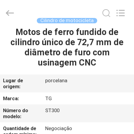
Cylinder
Block.,Ltd.
All
Rights
Reserved.
Cilindro de motocicleta
Developed
by
Motos de ferro fundido de
CASA
ECER
cilindro único de 72,7 mm de
PRODUTOS
diâmetro de furo com
usinagem CNC
SOBRE
NÓS
Lugar de
porcelana
origem:
EXCURSÃO
Marca:
TG
DA
Número do
ST300
modelo:
FÁBRICA
Quantidade de
Negociação