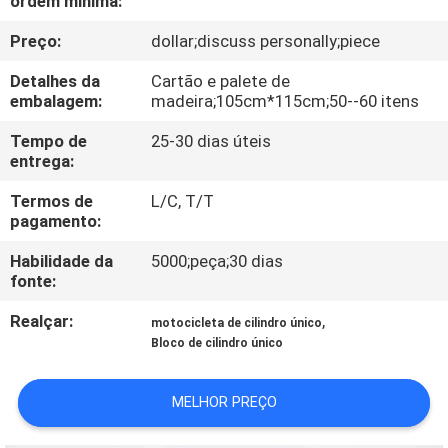
ordem mínima:
CONTROLE
Preço:
dollar;discuss personally;piece
DA
QUALIDADE
Detalhes da
Cartão e palete de
embalagem:
madeira;105cm*115cm;50--60 itens
CONTACTE-
Tempo de
25-30 dias úteis
entrega:
NOS
Termos de
L/C, T/T
pagamento:
NOTÍCIA
Habilidade da
5000;peça;30 dias
fonte:
PEÇA
Realçar:
,
motocicleta de cilindro único
UMAS
Bloco de cilindro único
CITAÇÕES
MELHOR PREÇO
MAPA