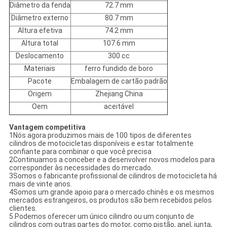
Diâmetro da fenda
72.7 mm
Diâmetro externo
80.7 mm
Altura efetiva
74.2 mm
Altura total
107.6 mm
Deslocamento
300 cc
Materiais
ferro fundido de boro
Pacote
Embalagem de cartão padrão
Origem
Zhejiang China
Oem
aceitável
Vantagem competitiva
1Nós agora produzimos mais de 100 tipos de diferentes
cilindros de motocicletas disponíveis e estar totalmente
confiante para combinar o que você precisa
2Continuamos a conceber e a desenvolver novos modelos para
corresponder às necessidades do mercado.
3Somos o fabricante profissional de cilindros de motocicleta há
mais de vinte anos.
4Somos um grande apoio para o mercado chinês e os mesmos
mercados estrangeiros, os produtos são bem recebidos pelos
clientes.
5.Podemos oferecer um único cilindro ou um conjunto de
cilindros com outras partes do motor, como pistão, anel, junta,