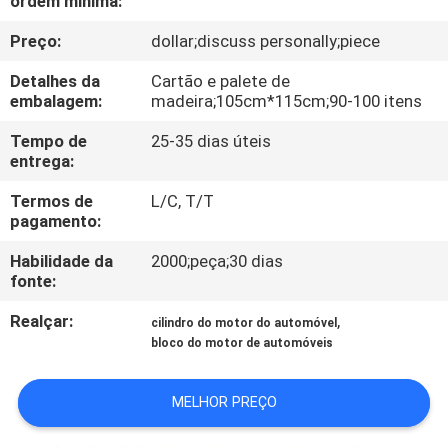
ordem mínima:
CONTROLE
Preço:
dollar;discuss personally;piece
DA
QUALIDADE
Detalhes da
Cartão e palete de
embalagem:
madeira;105cm*115cm;90-100 itens
CONTACTE-
Tempo de
25-35 dias úteis
entrega:
NOS
Termos de
L/C, T/T
pagamento:
NOTÍCIA
Habilidade da
2000;peça;30 dias
fonte:
PEÇA
Realçar:
,
cilindro do motor do automóvel
UMAS
bloco do motor de automóveis
CITAÇÕES
MELHOR PREÇO
MAPA