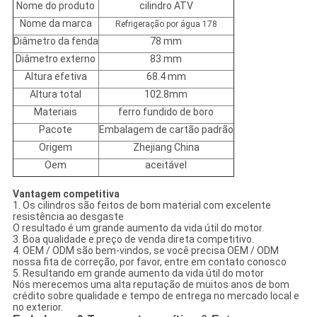
Nome do produto
cilindro ATV
Nome da marca
Refrigeração por água 178
Diâmetro da fenda
78 mm
Diâmetro externo
83 mm
Altura efetiva
68.4 mm
Altura total
102.8mm
Materiais
ferro fundido de boro
Pacote
Embalagem de cartão padrão
Origem
Zhejiang China
Oem
aceitável
Vantagem competitiva
1. Os cilindros são feitos de bom material com excelente
resistência ao desgaste
O resultado é um grande aumento da vida útil do motor.
3. Boa qualidade e preço de venda direta competitivo.
4. OEM / ODM são bem-vindos, se você precisa OEM / ODM
nossa fita de correção, por favor, entre em contato conosco
5. Resultando em grande aumento da vida útil do motor
Nós merecemos uma alta reputação de muitos anos de bom
crédito sobre qualidade e tempo de entrega no mercado local e
no exterior.