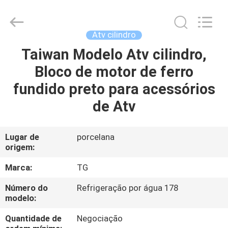
Development
Tianshan
Cylinder
Block.,Ltd.
All
Atv cilindro
Rights
Reserved.
Developed
Taiwan Modelo Atv cilindro,
CASA
by
ECER
Bloco de motor de ferro
PRODUTOS
fundido preto para acessórios
de Atv
SOBRE
NÓS
Lugar de
porcelana
origem:
EXCURSÃO
Marca:
TG
DA
Número do
Refrigeração por água 178
modelo:
FÁBRICA
Quantidade de
Negociação