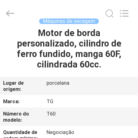
Development
Tianshan
Cylinder
Block.,Ltd.
All
Máquinas de secagem
Rights
Reserved.
Developed
Motor de borda
CASA
by
ECER
personalizado, cilindro de
PRODUTOS
ferro fundido, manga 60F,
cilindrada 60cc.
SOBRE
NÓS
Lugar de
porcelana
origem:
EXCURSÃO
Marca:
TG
DA
Número do
T60
modelo:
FÁBRICA
Quantidade de
Negociação