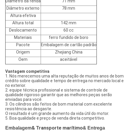
Diâmetro da fenda
71 mm
Diâmetro externo
78 mm
Altura efetiva
Altura total
142 mm
Deslocamento
60 cc
Materiais
ferro fundido de boro
Pacote
Embalagem de cartão padrão
Origem
Zhejiang China
Oem
aceitável
Vantagem competitiva
1. Nós merecemos uma alta reputação de muitos anos de bom
crédito sobre qualidade e tempo de entrega no mercado local e
no exterior.
2. equipe técnica profissional e sistema de controle de
qualidade rigoroso garantir que as melhores peças serão
enviadas para você.
3. Os cilindros são feitos de bom material com excelente
resistência ao desgaste.
O resultado é um grande aumento da vida útil do motor.
5. Boa qualidade e preço de venda direta competitivo.
Embalagem
& Transporte marítimo
& Entrega