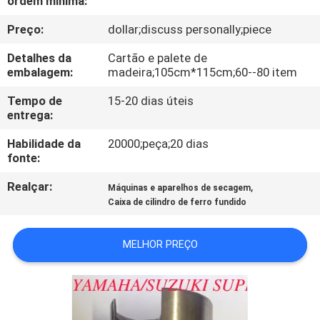
ordem mínima:
CONTROLE
Preço:
dollar;discuss personally;piece
DA
QUALIDADE
Detalhes da
Cartão e palete de
embalagem:
madeira;105cm*115cm;60--80 item
CONTACTE-
Tempo de
15-20 dias úteis
entrega:
NOS
Habilidade da
20000;peça;20 dias
fonte:
NOTÍCIA
Realçar:
,
Máquinas e aparelhos de secagem
Caixa de cilindro de ferro fundido
PEÇA
UMAS
MELHOR PREÇO
CITAÇÕES
MAPA