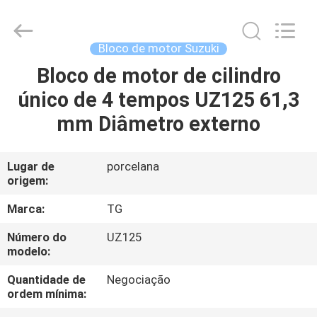
Cylinder
Block.,Ltd.
All
Rights
Reserved.
Bloco de motor Suzuki
Developed
by
Bloco de motor de cilindro
CASA
ECER
único de 4 tempos UZ125 61,3
PRODUTOS
mm Diâmetro externo
SOBRE
Lugar de
porcelana
origem:
NÓS
Marca:
TG
EXCURSÃO
Número do
UZ125
modelo:
DA
FÁBRICA
Quantidade de
Negociação
ordem mínima: