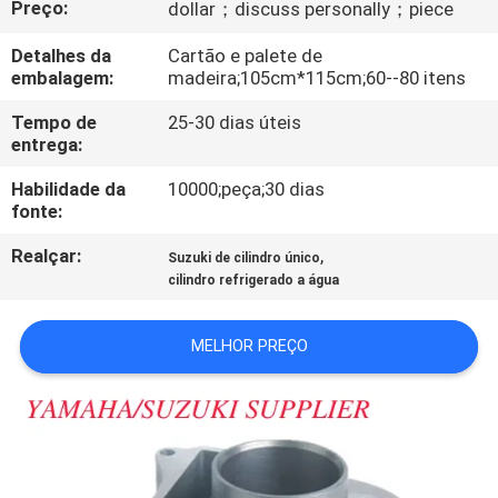
Preço:
dollar；discuss personally；piece
CONTROLE
DA
Detalhes da
Cartão e palete de
embalagem:
madeira;105cm*115cm;60--80 itens
QUALIDADE
Tempo de
25-30 dias úteis
entrega:
CONTACTE-
Habilidade da
10000;peça;30 dias
NOS
fonte:
Realçar:
,
Suzuki de cilindro único
NOTÍCIA
cilindro refrigerado a água
PEÇA
MELHOR PREÇO
UMAS
CITAÇÕES
MAPA