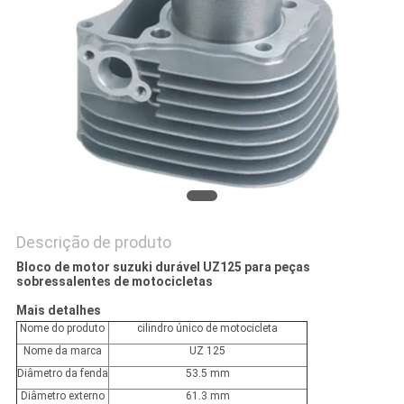
DO
SITE
PRIVACY
POLICY
Descrição de produto
Bloco de motor suzuki durável UZ125 para peças
sobressalentes de motocicletas
Mais detalhes
Nome do produto
cilindro único de motocicleta
Nome da marca
UZ 125
Diâmetro da fenda
53.5 mm
Diâmetro externo
61.3 mm