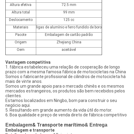
Altura efetiva
72.5 mm
Altura total
99 mm
Deslocamento
125 cc
Materiais
ligas de alumínio e ferro fundido de boro
Pacote
Embalagem de cartão padrão
Origem
Zhejiang China
Oem
aceitável
Vantagem competitiva
1. fábrica estabeleceu uma relação de cooperação de longo
prazo com a mesma famosa fábrica de motocicletas na China
Somos o fabricante profissional de cilindros de motocicleta há
mais de vinte anos.
Somos um grande apoio para o mercado chinês e os mesmos
mercados estrangeiros, os produtos são bem recebidos pelos
clientes.
Estamos localizados em Ningbo, bom para construir o seu
negócio aqui.
5. Resultando em grande aumento da vida útil do motor.
6. Boa qualidade e preço de venda direto de fábrica competitivo
Embalagem
& Transporte marítimo
& Entrega
Embalagem e transporte