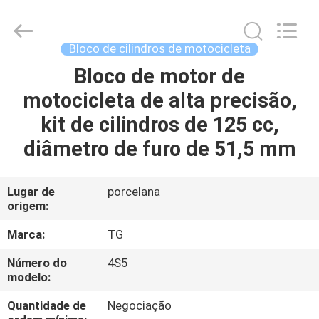
Tianshan
Cylinder
Block.,Ltd.
All
Rights
Bloco de cilindros de motocicleta
Reserved.
Developed
Bloco de motor de
CASA
by
ECER
motocicleta de alta precisão,
PRODUTOS
kit de cilindros de 125 cc,
diâmetro de furo de 51,5 mm
SOBRE
NÓS
Lugar de
porcelana
origem:
EXCURSÃO
Marca:
TG
DA
Número do
4S5
modelo:
FÁBRICA
Quantidade de
Negociação