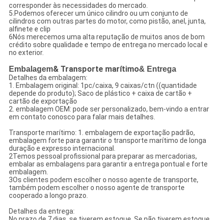
corresponder às necessidades do mercado.
5.Podemos oferecer um único cilindro ou um conjunto de
cilindros com outras partes do motor, como pistão, anel, junta,
alfinete e clip
6Nós merecemos uma alta reputação de muitos anos de bom
crédito sobre qualidade e tempo de entrega no mercado local e
no exterior.
Embalagem
& Transporte marítimo
& Entrega
Detalhes da embalagem:
1. Embalagem original: 1pc/caixa, 9 caixas/ctn ((quantidade
depende do produto); Saco de plástico + caixa de cartão +
cartão de exportação
2. embalagem OEM: pode ser personalizado, bem-vindo a entrar
em contato conosco para falar mais detalhes.
Transporte marítimo: 1. embalagem de exportação padrão,
embalagem forte para garantir o transporte marítimo de longa
duração e expresso internacional.
2Temos pessoal profissional para preparar as mercadorias,
embalar as embalagens para garantir a entrega pontual e forte
embalagem.
3Os clientes podem escolher o nosso agente de transporte,
também podem escolher o nosso agente de transporte
cooperado a longo prazo.
Detalhes da entrega:
No prazo de 7 dias, se tiverem estoque. Se não tiverem estoque,