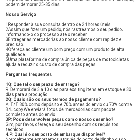
podem demorar 25-35 dias.
Nosso Serviço
1Responder à sua consulta dentro de 24 horas úteis.
2Assim que fizer um pedido, nós rastreamos o seu pedido,
informando-o do processo até o receber.
3Entregar as mercadorias ao nosso cliente com rapidez e
precisão.
4Ofereça ao cliente um bom preço com um produto de alta
qualidade.
5Uma plataforma de compra única de peças de motocicletas
ajuda a reduzir o custo de compra das peças.
Perguntas frequentes
1Q: Que tal o seu prazo de entrega?
R: Demorará de 3 a 10 dias para exsiting itens em estoque e 30
dias para a produção.
2Q: Quais são os seus termos de pagamento?
A: T/T 30% como depósito e 70% antes do envio ou 70% contra
B/L copy.We enviará fotos de mercadorias com pacote
completo antes do envio
3P: Pode desenvolver peças com o nosso desenho?
Sim, por favor, ofereça o seu desenho com os requisitos
técnicos.
4.P: Qual é o seu porto de embarque disponível?
Normalmente exportamos através do porto de Ningbo ou do