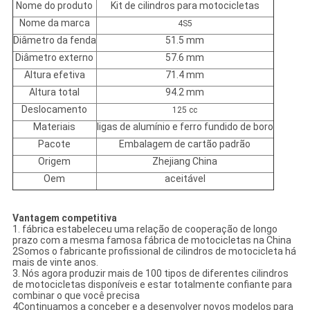
Nome do produto
Kit de cilindros para motocicletas
Nome da marca
4S5
Diâmetro da fenda
51.5 mm
Diâmetro externo
57.6 mm
Altura efetiva
71.4 mm
Altura total
94.2 mm
Deslocamento
125 cc
Materiais
ligas de alumínio e ferro fundido de boro
Pacote
Embalagem de cartão padrão
Origem
Zhejiang China
Oem
aceitável
Vantagem competitiva
1. fábrica estabeleceu uma relação de cooperação de longo
prazo com a mesma famosa fábrica de motocicletas na China
2Somos o fabricante profissional de cilindros de motocicleta há
mais de vinte anos.
3. Nós agora produzir mais de 100 tipos de diferentes cilindros
de motocicletas disponíveis e estar totalmente confiante para
combinar o que você precisa
4Continuamos a conceber e a desenvolver novos modelos para