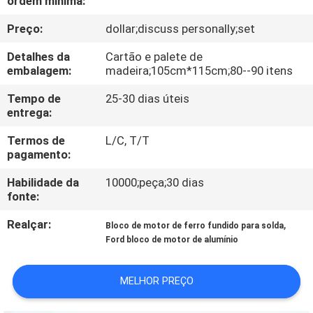
ordem mínima:
CONTROLE
Preço:
dollar;discuss personally;set
DA
QUALIDADE
Detalhes da
Cartão e palete de
embalagem:
madeira;105cm*115cm;80--90 itens
CONTACTE-
Tempo de
25-30 dias úteis
entrega:
NOS
Termos de
L/C, T/T
pagamento:
NOTÍCIA
Habilidade da
10000;peça;30 dias
fonte:
PEÇA
Realçar:
,
Bloco de motor de ferro fundido para solda
UMAS
Ford bloco de motor de alumínio
CITAÇÕES
MELHOR PREÇO
MAPA