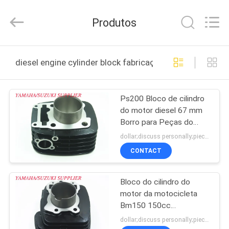
Tianshan
Cylinder
Block.,Ltd.
Produtos
All
Rights
Reserved.
Developed
CASA
by
ECER
diesel engine cylinder block fabricação online
PRODUTOS
Ps200 Bloco de cilindro
do motor diesel 67 mm
SOBRE
Borro para Peças do
NÓS
motor da motocicleta
dollar;discuss personally;piece MOQ:Negociação
Bajaj
CONTACT
EXCURSÃO
Bloco do cilindro do
DA
motor da motocicleta
FÁBRICA
Bm150 150cc
Deslocamento com
dollar;discuss personally;piece MOQ:Negociação