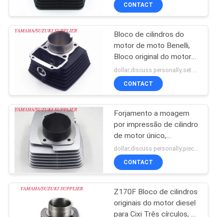
quatro tempos
CONTROLE
CONTACT
DA
Bloco de cilindros do
QUALIDADE
motor de moto Benelli,
Bloco original do motor
CONTACTE-
de moto Tx200
dollar;discuss personally;set MOQ:Negociação
NOS
CONTACT
Forjamento a moagem
NOTÍCIA
por impressão de cilindro
de motor único,
PEÇA
profissional, com quatro
dollar;discuss personally;piece MOQ:Negociação
tempos Cb200
UMAS
CONTACT
CITAÇÕES
Z170F Bloco de cilindros
originais do motor diesel
MAPA
para Cixi Três círculos, 4