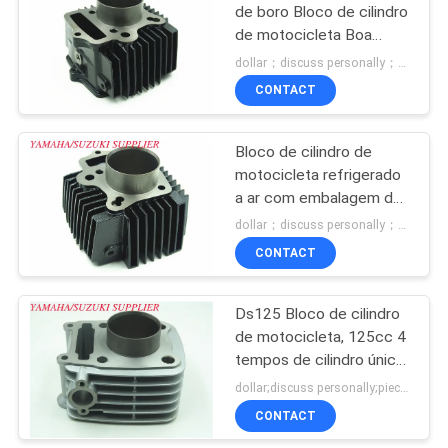
de boro Bloco de cilindro
de motocicleta Boa
resistência ao desgaste
dollar；discuss personally；piece MOQ:Negociação
CONTACT
Bloco de cilindro de
motocicleta refrigerado
a ar com embalagem de
cartão padrão
dollar；discuss personally；piece MOQ:Negociação
CONTACT
Ds125 Bloco de cilindro
de motocicleta, 125cc 4
tempos de cilindro único
para motor Bajaj
dollar;discuss personally;piece MOQ:Negociação
CONTACT