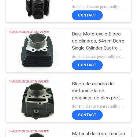
cc de cilindrada
DO
dollar；discuss personally；piece MOQ:Negociação
CONTACT
SITE
Bajaj Motorcycle Bloco
PRIVACY
de cilindros, 54mm Borro
POLICY
Single Cylinder Quatro
tempos
dollar;discuss personally;set MOQ:Negociação
CONTACT
Bloco de cilindro de
motocicleta de
poupança de óleo preto
C100 com embalagem
dollar；discuss personally；piece MOQ:Negociação
de cartão padrão
CONTACT
Material de ferro fundido