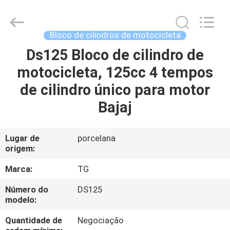
Tianshan
Cylinder
Block.,Ltd.
All
Rights
Bloco de cilindros de motocicleta
Reserved.
Developed
Ds125 Bloco de cilindro de
CASA
by
ECER
motocicleta, 125cc 4 tempos
PRODUTOS
de cilindro único para motor
Bajaj
SOBRE
NÓS
Lugar de
porcelana
origem:
EXCURSÃO
Marca:
TG
DA
Número do
DS125
modelo:
FÁBRICA
Quantidade de
Negociação