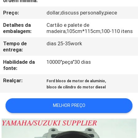
ordem mínima:
CONTROLE
Preço:
dollar;discuss personally;piece
DA
QUALIDADE
Detalhes da
Cartão e palete de
embalagem:
madeira;105cm*115cm;100-110 itens
CONTACTE-
Tempo de
dias 25-35work
entrega:
NOS
Habilidade da
10000"peça"30 dias
fonte:
NOTÍCIA
Realçar:
,
Ford bloco de motor de alumínio
bloco de cilindro do motor diesel
PEÇA
UMAS
MELHOR PREÇO
CITAÇÕES
MAPA