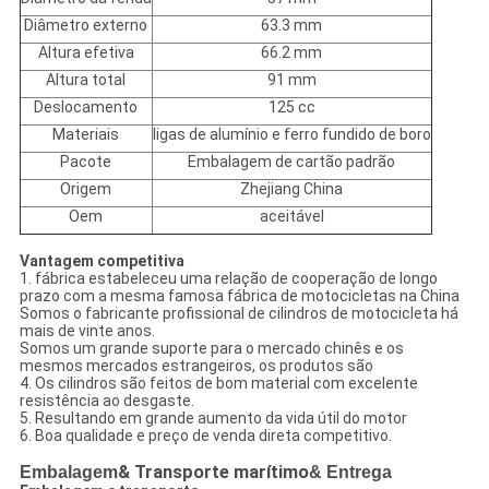
Diâmetro externo
63.3 mm
Altura efetiva
66.2 mm
Altura total
91 mm
Deslocamento
125 cc
Materiais
ligas de alumínio e ferro fundido de boro
Pacote
Embalagem de cartão padrão
Origem
Zhejiang China
Oem
aceitável
Vantagem competitiva
1. fábrica estabeleceu uma relação de cooperação de longo
prazo com a mesma famosa fábrica de motocicletas na China
Somos o fabricante profissional de cilindros de motocicleta há
mais de vinte anos.
Somos um grande suporte para o mercado chinês e os
mesmos mercados estrangeiros, os produtos são
4. Os cilindros são feitos de bom material com excelente
resistência ao desgaste.
5. Resultando em grande aumento da vida útil do motor
6. Boa qualidade e preço de venda direta competitivo.
Embalagem
& Transporte marítimo
& Entrega