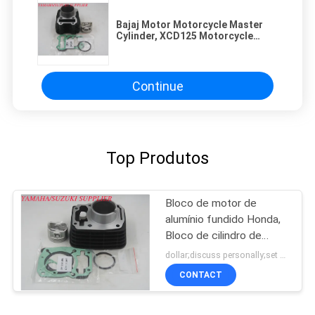
Bajaj Motor Motorcycle Master
Cylinder, XCD125 Motorcycle
Cylinder Hone
Continue
Top Produtos
Bloco de motor de
alumínio fundido Honda,
Bloco de cilindro de
motocicleta
dollar;discuss personally;set MOQ:Negociação
personalizado
CONTACT