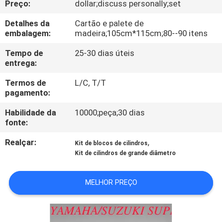
Preço:
dollar;discuss personally;set
CONTROLE
DA
Detalhes da
Cartão e palete de
embalagem:
madeira;105cm*115cm;80--90 itens
QUALIDADE
Tempo de
25-30 dias úteis
entrega:
CONTACTE-
Termos de
L/C, T/T
NOS
pagamento:
Habilidade da
10000;peça;30 dias
NOTÍCIA
fonte:
Realçar:
,
Kit de blocos de cilindros
PEÇA
Kit de cilindros de grande diâmetro
UMAS
MELHOR PREÇO
CITAÇÕES
MAPA