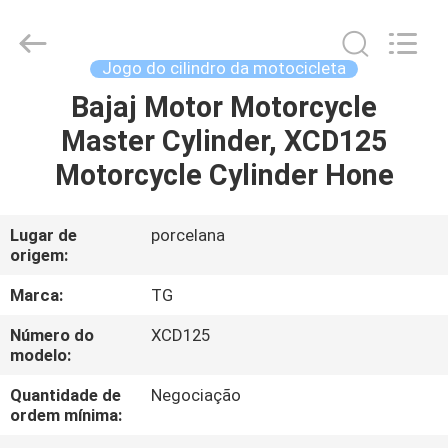
Development
Tianshan
Cylinder
Block.,Ltd.
All
Jogo do cilindro da motocicleta
Rights
Reserved.
Developed
Bajaj Motor Motorcycle
CASA
by
ECER
Master Cylinder, XCD125
PRODUTOS
Motorcycle Cylinder Hone
SOBRE
Lugar de
porcelana
origem:
NÓS
Marca:
TG
EXCURSÃO
Número do
XCD125
modelo:
DA
FÁBRICA
Quantidade de
Negociação
ordem mínima: