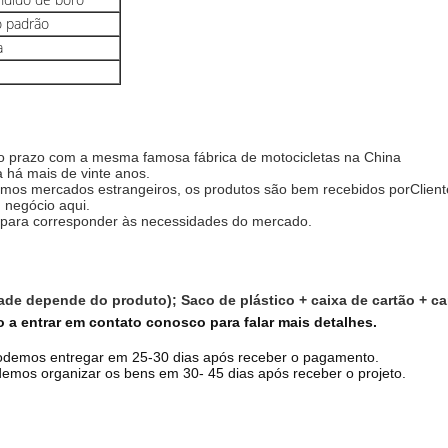
 padrão
a
go prazo com a mesma famosa fábrica de motocicletas na China
a há mais de vinte anos.
os mercados estrangeiros, os produtos são bem recebidos por
Client
 negócio aqui.
para corresponder às necessidades do mercado.
dade depende do produto); Saco de plástico + caixa de cartão + c
a entrar em contato conosco para falar mais detalhes.
podemos entregar em 25-30 dias após receber o pagamento.
emos organizar os bens em 30- 45 dias após receber o projeto.