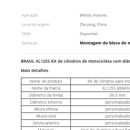
Aplicação:
BRASIL motores
Local de origem:
Zhe jiang, China
OEM:
Disponível
Montagem do bloco do 
Destacar:
BRASIL XL125S Kit de cilindros de motocicleta com di
Mais detalhes
Nome do produto
Kit de cilindros para m
Nome da marca
XL125S ((BRASI
Diâmetro da fenda
56.5 mm
Diâmetro externo
personalizad
Altura efetiva
personalizad
Altura total
personalizad
Deslocamento
personalizad
Materiais
ligas de alumínio e ferro f