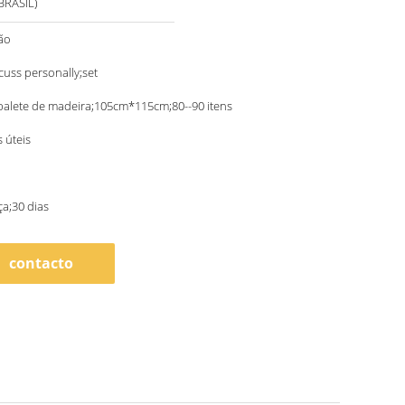
BRASIL)
ão
scuss personally;set
palete de madeira;105cm*115cm;80--90 itens
s úteis
a;30 dias
contacto