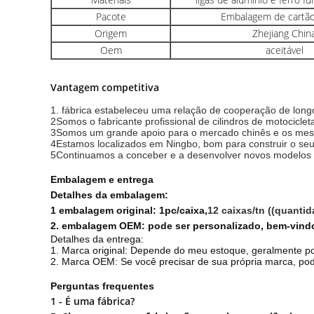
Pacote
Embalagem de cartão
Origem
Zhejiang Chin
Oem
aceitável
Vantagem competitiva
1. fábrica estabeleceu uma relação de cooperação de lon
2Somos o fabricante profissional de cilindros de motociclet
3Somos um grande apoio para o mercado chinês e os mesm
4Estamos localizados em Ningbo, bom para construir o seu
5Continuamos a conceber e a desenvolver novos modelos 
Embalagem e entrega
Detalhes da embalagem:
1 embalagem original: 1pc/caixa,
12 caixas/tn ((quanti
2. embalagem OEM: pode ser personalizado, bem-vindo 
Detalhes da entrega:
1. Marca original: Depende do meu estoque, geralmente 
2. Marca OEM: Se você precisar de sua própria marca, pod
Perguntas frequentes
1 - É uma fábrica?