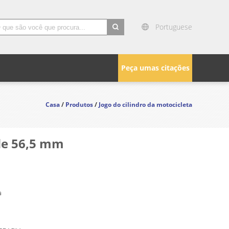
Portuguese
search
Peça umas citações
Casa
/
Produtos
/
Jogo do cilindro da motocicleta
 de 56,5 mm
a