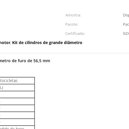
Amostra:
Dis
Pacote:
Pac
Certificado:
ISO
motor
Kit de cilindros de grande diâmetro
,
âmetro de furo de 56,5 mm
otocicletas
L)
o
o
o
o
undido de boro