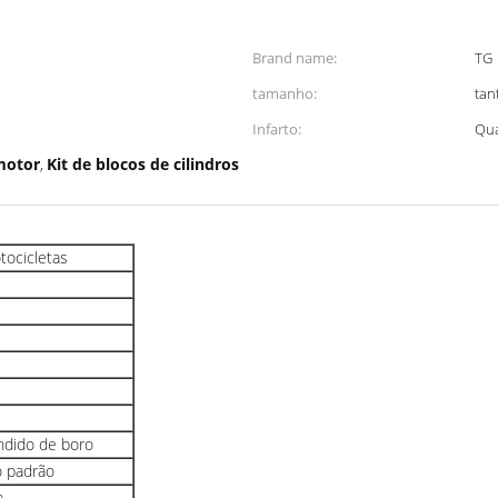
Brand name:
TG
tamanho:
tan
Infarto:
Qua
motor
Kit de blocos de cilindros
,
otocicletas
undido de boro
 padrão
a