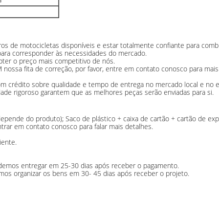
dros de motocicletas disponíveis e estar totalmente confiante para comb
ara corresponder às necessidades do mercado.
bter o preço mais competitivo de nós.
ossa fita de correção, por favor, entre em contato conosco para mais
crédito sobre qualidade e tempo de entrega no mercado local e no ex
idade rigoroso garantem que as melhores peças serão enviadas para si.
 depende do produto); Saco de plástico + caixa de cartão + cartão de ex
rar em contato conosco para falar mais detalhes.
iente.
odemos entregar em 25-30 dias após receber o pagamento.
mos organizar os bens em 30- 45 dias após receber o projeto.