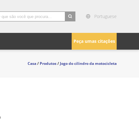
Portuguese
search
Peça umas citações
Casa
/
Produtos
/
Jogo do cilindro da motocicleta
a