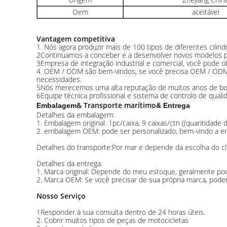
Oem
aceitável
Vantagem competitiva
1. Nós agora produzir mais de 100 tipos de diferentes cilin
2Continuamos a conceber e a desenvolver novos modelos p
3Empresa de integração industrial e comercial, você pode o
4. OEM / ODM são bem-vindos, se você precisa OEM / ODM n
necessidades.
5Nós merecemos uma alta reputação de muitos anos de bom 
6Equipe técnica profissional e sistema de controlo de qual
& Transporte marítimo
Embalagem
& Entrega
Detalhes da embalagem:
1. Embalagem original: 1pc/caixa, 9 caixas/ctn ((quantidade
2. embalagem OEM: pode ser personalizado, bem-vindo a ent
Detalhes do transporte:Por mar e depende da escolha do cl
Detalhes da entrega:
1. Marca original: Depende do meu estoque, geralmente p
2. Marca OEM: Se você precisar de sua própria marca, pode
Nosso Serviço
1Responder à sua consulta dentro de 24 horas úteis.
2. Cobrir muitos tipos de peças de motocicletas