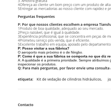
3. Amostra gratuita
4Ofereça ao cliente um bom preço com um produto de alta 
5Entregar as mercadorias ao nosso cliente com rapidez e pr
Perguntas frequentes
P: Por que nossos clientes escolhem a empresa Tiansh
1Produto de boa qualidade, adequado ao seu mercado.
2Preço razoável, que é igual à qualidade.
3Experiência profissional, que se concentra em peças de m
4Prometeu serviço pós-venda, que é eficiente.
5Excelente trabalho em equipa, apoiado pelo departamento
P: Posso visitar a sua fábrica?
O aeroporto mais próximo é o de Ningbo.
P: Como é que a sua fábrica se comporta no que diz re
A: A qualidade é a primeira prioridade. Sempre atribuímos
inspecionar os produtos.
Q: Para mais perguntas, por favor envie uma consulta
etiqueta:
Kit de vedação de cilindros hidráulicos
,
j
Contacto