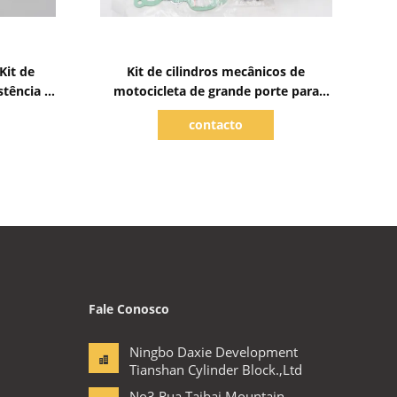
Mostrar detalhes
Kit de
Kit de cilindros mecânicos de
stência a
motocicleta de grande porte para
partes de motor Suzuki AX100
contacto
Fale Conosco
Ningbo Daxie Development
Tianshan Cylinder Block.,Ltd
No3.Rua Taibai Mountain,