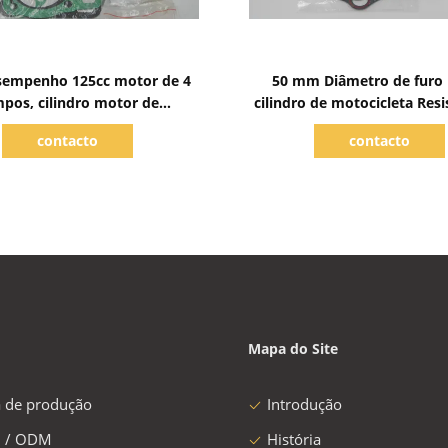
Mostrar detalhes
Mostrar detalhes
sempenho 125cc motor de 4
50 mm Diâmetro de furo 
pos, cilindro motor de
cilindro de motocicleta Resi
motocicleta
altas temperaturas
contacto
contacto
Mapa do Site
a de produção
Introdução
 / ODM
História