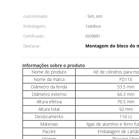
customizado:
- Sim, sim.
Embalagem:
1set/box
Certificado:
ISO9001
Montagem do bloco do 
Destacar:
Informações sobre o produto
Nome do produto
Kit de cilindros para m
Nome da marca
FD110
Diâmetro da fenda
53.5 mm
Diâmetro externo
60.3 mm
Altura efetiva
70.5 mm
Altura total
92 mm
Deslocamento
110 cc
Materiais
ligas de alumínio e ferro f
Pacote
Embalagem de cartão
Origem
Zhejiang Chin