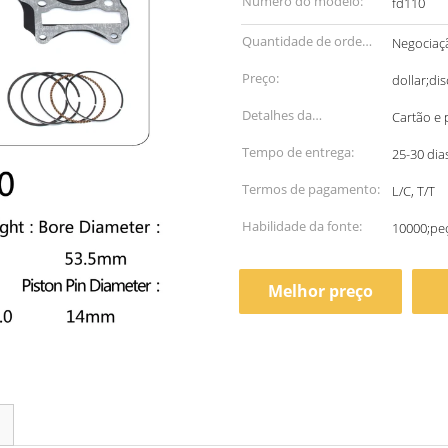
Número do modelo:
fd110
Quantidade de ordem
Negociaç
mínima:
Preço:
dollar;di
Detalhes da
Cartão e 
embalagem:
Tempo de entrega:
25-30 dia
Termos de pagamento:
L/C, T/T
Habilidade da fonte:
10000;peç
Melhor preço