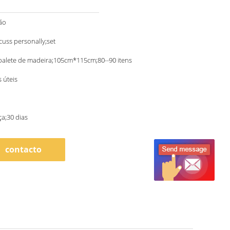
ão
scuss personally;set
palete de madeira;105cm*115cm;80--90 itens
s úteis
a;30 dias
contacto