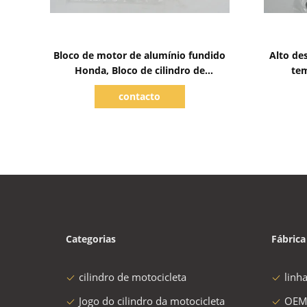
Mostrar detalhes
Bloco de motor de alumínio fundido
Alto de
Honda, Bloco de cilindro de
tem
motocicleta personalizado
contacto
Categorias
Fábrica
cilindro de motocicleta
linh
Jogo do cilindro da motocicleta
OEM