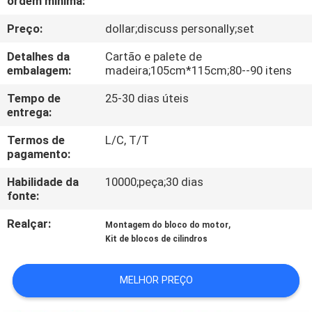
ordem mínima:
CONTROLE
Preço:
dollar;discuss personally;set
DA
QUALIDADE
Detalhes da
Cartão e palete de
embalagem:
madeira;105cm*115cm;80--90 itens
CONTACTE-
Tempo de
25-30 dias úteis
entrega:
NOS
Termos de
L/C, T/T
pagamento:
NOTÍCIA
Habilidade da
10000;peça;30 dias
fonte:
PEÇA
Realçar:
,
Montagem do bloco do motor
UMAS
Kit de blocos de cilindros
CITAÇÕES
MELHOR PREÇO
MAPA