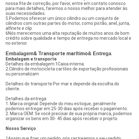
nossa fita de correção, por favor, entre em contato conosco
para mais detalhes, faremos o nosso melhor para atender às
suas necessidades.
5.Podemos oferecer um único cilindro ou um conjunto de
cilindros com outras partes do motor, como pistão, anel, junta,
alfinete e clip
6Nós merecemos uma alta reputação de muitos anos de bom
crédito sobre qualidade e tempo de entrega no mercado local e
no exterior.
Embalagem
& Transporte marítimo
& Entrega
Embalagem e transporte
Detalhes da embalagem:1Caixa interna.
2.Cilindro de motocicleta cartões de exportação profissionais
ou personalizam
Detalhes do transporte:Por mar e depende da escolha do
cliente.
Detalhes da entrega:
1. Marca original: Depende do meu estoque, geralmente
podemos entregar em 25-30 dias após receber o pagamento.
2. Marca OEM: Se você precisar de sua própria marca, podemos
organizar os bens em 30- 45 dias após receber o projeto.
Nosso Serviço
1Assim que fizer um pedido, nós rastreamos o seu pedido,