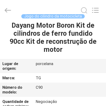
Development
Tianshan
Cylinder
Block.,Ltd.
All
Jogo do cilindro da motocicleta
Rights
Reserved.
Developed
Dayang Motor Boron Kit de
CASA
by
ECER
cilindros de ferro fundido
PRODUTOS
90cc Kit de reconstrução de
motor
SOBRE
NÓS
Lugar de
porcelana
origem:
EXCURSÃO
Marca:
TG
DA
Número do
C90
modelo:
FÁBRICA
Quantidade de
Negociação