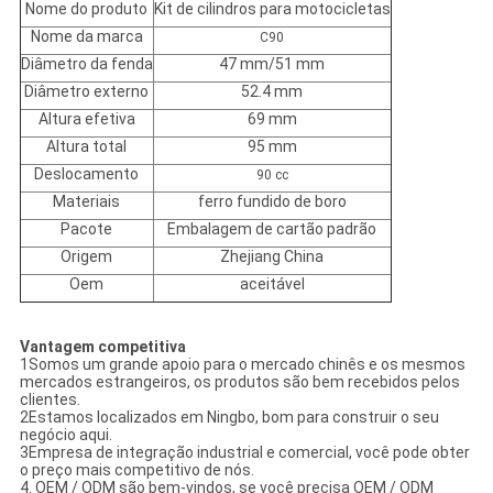
Nome do produto
Kit de cilindros para motocicletas
Nome da marca
C90
Diâmetro da fenda
47 mm/51 mm
Diâmetro externo
52.4 mm
Altura efetiva
69 mm
Altura total
95 mm
Deslocamento
90 cc
Materiais
ferro fundido de boro
Pacote
Embalagem de cartão padrão
Origem
Zhejiang China
Oem
aceitável
Vantagem competitiva
1Somos um grande apoio para o mercado chinês e os mesmos
mercados estrangeiros, os produtos são bem recebidos pelos
clientes.
2Estamos localizados em Ningbo, bom para construir o seu
negócio aqui.
3Empresa de integração industrial e comercial, você pode obter
o preço mais competitivo de nós.
4. OEM / ODM são bem-vindos, se você precisa OEM / ODM