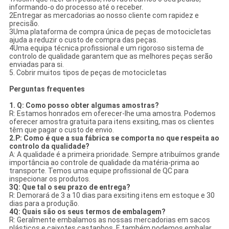
informando-o do processo até o receber.
2Entregar as mercadorias ao nosso cliente com rapidez e
precisão.
3Uma plataforma de compra única de peças de motocicletas
ajuda a reduzir o custo de compra das peças.
4Uma equipa técnica profissional e um rigoroso sistema de
controlo de qualidade garantem que as melhores peças serão
enviadas para si.
5. Cobrir muitos tipos de peças de motocicletas
Perguntas frequentes
1. Q: Como posso obter algumas amostras?
R: Estamos honrados em oferecer-lhe uma amostra. Podemos
oferecer amostra gratuita para itens exsiting, mas os clientes
têm que pagar o custo de envio.
2.P: Como é que a sua fábrica se comporta no que respeita ao
controlo da qualidade?
A: A qualidade é a primeira prioridade. Sempre atribuímos grande
importância ao controle de qualidade da matéria-prima ao
transporte. Temos uma equipe profissional de QC para
inspecionar os produtos.
3Q: Que tal o seu prazo de entrega?
R: Demorará de 3 a 10 dias para exsiting itens em estoque e 30
dias para a produção.
4Q: Quais são os seus termos de embalagem?
R: Geralmente embalamos as nossas mercadorias em sacos
plásticos e caixotes castanhos. E também podemos embalar