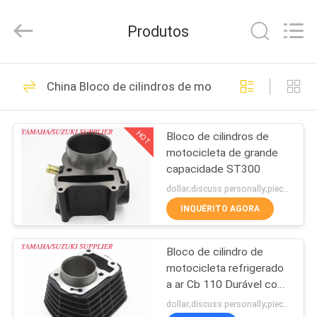
Tianshan
Cylinder
Block.,Ltd.
Produtos
All
Rights
Reserved.
Developed
CASA
by
22
ECER
China Bloco de cilindros de motocicleta
cilindro de
PRODUTOS
motocicleta
HOT
Bloco de cilindros de
motocicleta de grande
SOBRE
capacidade ST300
NÓS
dollar;discuss personally;piece MOQ:Negociação
INQUÉRITO AGORA
79
EXCURSÃO
Jogo do cilindro da
Bloco de cilindro de
DA
motocicleta refrigerado
FÁBRICA
motocicleta
a ar Cb 110 Durável com
ISO homologado
dollar;discuss personally;piece MOQ:Negociação