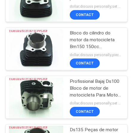
furo Um ano de garantia
DO
dollar;discuss personally;set MOQ:Negociação
CONTACT
SITE
18
Bloco do motor
Bloco do cilindro do
PRIVACY
motor da motocicleta
Yamaha
POLICY
Bm150 150cc
Deslocamento com
dollar;discuss personally;piece MOQ:Negociação
quatro tempos
CONTACT
Profissional Bajaj Ds100
17
Bloco de motor de
Bloco do motor
motocicleta Para Moto
100cc Peças do motor
dollar;discuss personally;set MOQ:Negociação
Honda
CONTACT
Ds135 Peças de motor