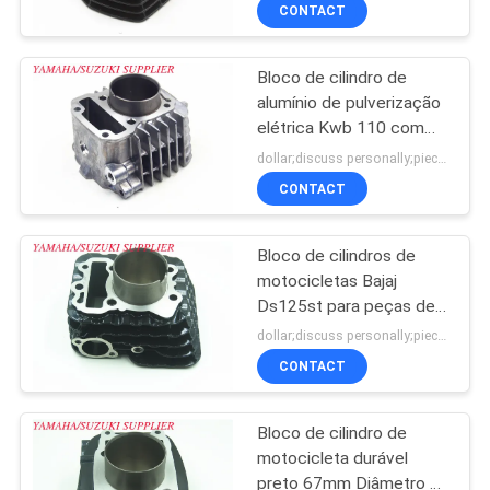
CONTROLE
CONTACT
DA
Bloco de cilindro de
QUALIDADE
25
alumínio de pulverização
elétrica Kwb 110 com
Bloco de cilindros
CONTACTE-
boa dissipação de calor
dollar;discuss personally;piece MOQ:Negociação
de alumínio
NOS
CONTACT
Bloco de cilindros de
NOTÍCIA
motocicletas Bajaj
Ds125st para peças de
11
PEÇA
motor de 125cc
dollar;discuss personally;piece MOQ:Negociação
Bloco de cilindro do
UMAS
CONTACT
CITAÇÕES
ferro fundido
Bloco de cilindro de
motocicleta durável
MAPA
preto 67mm Diâmetro de