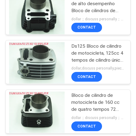
de alto desempenho
Bloco de cilindros de
11
alumínio de alta
dollar；discuss personally；piece MOQ:Negociação
intensidade
Bloco de motor
CONTACT
Suzuki
Ds125 Bloco de cilindro
de motocicleta, 125cc 4
tempos de cilindro único
para motor Bajaj
dollar;discuss personally;piece MOQ:Negociação
CONTACT
11
cilindro do motor da
Bloco de cilindro de
motocicleta de 160 cc
motocicleta
de quatro tempos 72
mm Altura efetiva para
dollar；discuss personally；piece MOQ:Negociação
peças do motor
CONTACT