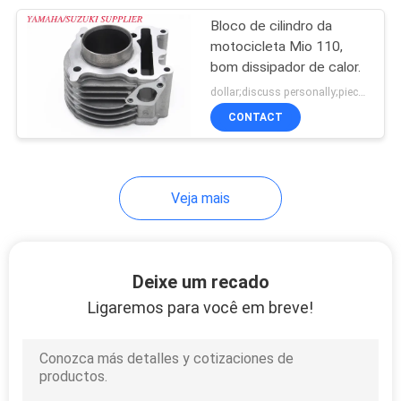
Bloco de cilindro da
39
motocicleta Mio 110,
Bloco de cilindros
bom dissipador de calor.
dollar;discuss personally;piece MOQ:Negociação
de motocicleta
CONTACT
Veja mais
11
cilindro de dois
Deixe um recado
tempos
Ligaremos para você em breve!